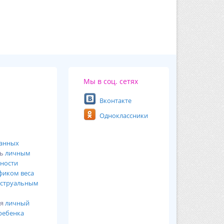
Мы в соц. сетях
Вконтакте
Одноклассники
ванных
сь
личным
ности
фиком веса
струальным
ся
личный
ребенка