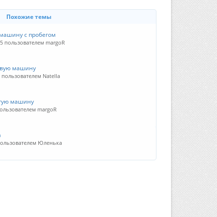
Похожие темы
 машину с пробегом
25 пользователем margoR
овую машину
5 пользователем Natella
огую машину
пользователем margoR
а
пользователем Юленька