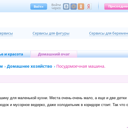
Войти
через:
сервисы
Cервисы для фигуры
Cервисы для береме
е и красота
Домашний очаг
ом
Домашнее хозяйство
Посудомоечная машина.
ину для маленькой кухни. Места очень-очень мало, а еще и две детки м
одок и мусорное ведерко, даже холодильник в коридоре стоит. Так что 