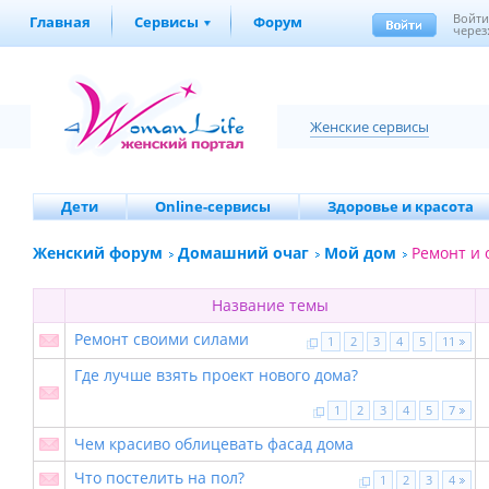
Войт
Главная
Сервисы
Форум
через
Женские сервисы
Дети
Online-сервисы
Здоровье и красота
Женский форум
Домашний очаг
Мой дом
Ремонт и 
Название темы
Ремонт своими силами
1
2
3
4
5
11
Где лучше взять проект нового дома?
1
2
3
4
5
7
Чем красиво облицевать фасад дома
Что постелить на пол?
1
2
3
4