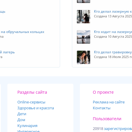
ощь
Кто делал лазерную 
Создана 13 Августа 202
 на обручальных кольцах
Кто ходит на лазерн
ana
Создана 10 Августа 202
й лагерь
Кто делал гравировк
ra
Создана 18 Июля 2025 
Разделы сайта
О проекте
Online-cервисы
Реклама на сайте
Здоровье и красота
Контакты
Дети
Пользователи
Дом
Кулинария
20918
зарегистриро
Интересное