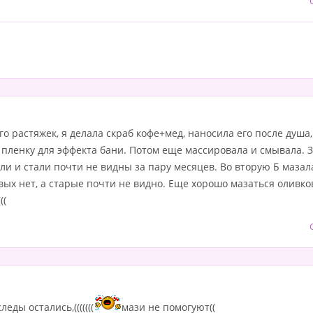
о растяжек, я делала скраб кофе+мед, наносила его после душа
пленку для эффекта бани. Потом еще массировала и смывала. З
ли и стали почти не видны за пару месяцев. Во вторую Б мазал
вых нет, а старые почти не видно. Еще хорошо мазаться оливко
((
еды остались,(((((((
мази не помогуют((