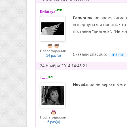
+1740
Krilataya
Галчонок
, во время гигие
вывернуться и понять, что
поставил "диагноз". "Не хот
Поблагодарили:
Сказали спасибо:
martin
54 раз(а)
24 Ноября 2014 14:48:21
+620
Тося
Nevada
, ой не верю я в эт
Поблагодарили:
6 раз(а)