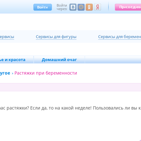
Войти
через:
сервисы
Cервисы для фигуры
Cервисы для береме
е и красота
Домашний очаг
угое
Растяжки при беременности
вас растяжки? Если да, то на какой неделе! Пользовались ли вы