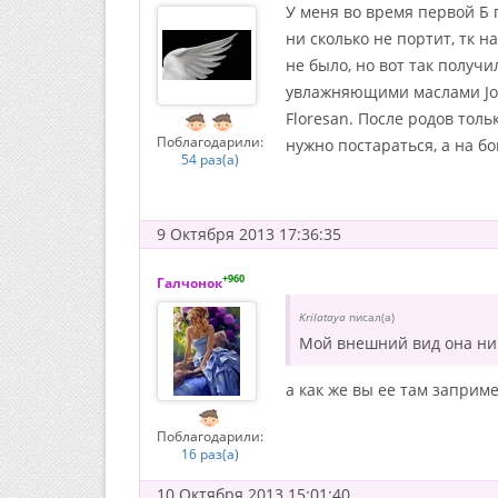
У меня во время первой Б 
ни сколько не портит, тк 
не было, но вот так получи
увлажняющими маслами John
Floresan. После родов толь
Поблагодарили:
нужно постараться, а на бок
54 раз(а)
9 Октября 2013 17:36:35
+960
Галчонок
Krilataya
писал(а)
Мой внешний вид она ни с
а как же вы ее там заприме
Поблагодарили:
16 раз(а)
10 Октября 2013 15:01:40