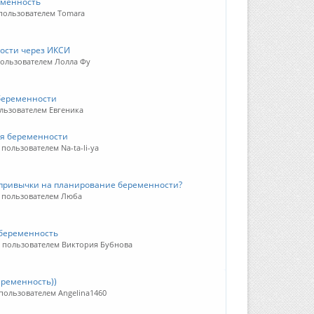
еменность
 пользователем Tomara
ости через ИКСИ
пользователем Лолла Фу
беременности
ользователем Евгеника
мя беременности
 пользователем Na-ta-li-ya
 привычки на планирование беременности?
4 пользователем Люба
 беременность
19 пользователем Виктория Бубнова
ременность))
 пользователем Angelina1460