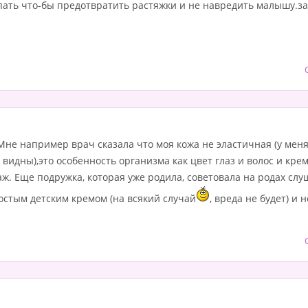
пать что-бы предотвратить растяжки и не навредить малышу.за
 Мне например врач сказала что моя кожа не эластичная (у ме
идны),это особенность организма как цвет глаз и волос и крем
. Еще подружка, которая уже родила, советовала на родах слу
остым детским кремом (на всякий случай
, вреда не будет) и