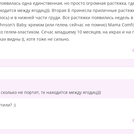
появилась одна единственная, но просто огромная растяжка, гд
находится между ягодиц))). Вторая Б принесла приличные растяж
лось) и в нижней части груди. Все растяжки появились недель в
son’s Baby, кремом (или гелем, сейчас не помню) Mama Comfor
ко гелем-эластиком. Сечас младшему 10 месяцев, на икрах и на 
ах видны ((, хотя тоже не сильно.
колько не портит, тк находится между ягодиц)))
тили? :)