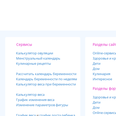
Сервисы
Разделы сай
Калькулятор овуляции
Online-cервис
Менструальный календарь
Здоровье и кр
Кулинарные рецепты
Дети
Дом
Рассчитать календарь беременности
Кулинария
Календарь беременности по неделям
Интересное
Калькулятор веса при беременности
Разделы фор
Калькулятор веса
Здоровье и кр
График изменения веса
Дети
Изменение параметров фигуры
Дом
Online-сервис
График веса
и
график роста ребенка