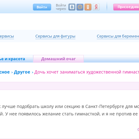
Войти
через:
сервисы
Cервисы для фигуры
Cервисы для береме
е и красота
Домашний очаг
сное
Другое
Дочь хочет заниматься художественной гимнас
к лучше подобрать школу или секцию в Санкт-Петербурге для м
. У нее появилось желание стать гимнасткой, и я не против ее