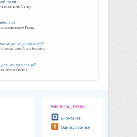
кой на юг.
льзователем Valery
ребенка?
 пользователем Герда
латье дочке девяти лет?
ользователем Alena Ivanova
 детьми до месяца?
ователем Светик
Мы в соц. сетях
Вконтакте
Одноклассники