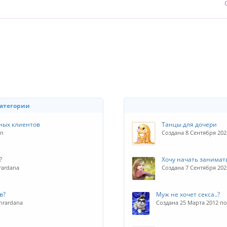
категории
ных клиентов
Танцы для дочери
in
Создана 8 Сентября 20
?
Хочу начать занимат
rardana
Создана 7 Сентября 202
в?
Муж не хочет секса..?
nrardana
Создана 25 Марта 2012 п