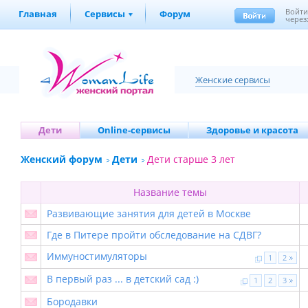
Войт
Главная
Сервисы
Форум
через
Женские сервисы
Дети
Online-сервисы
Здоровье и красота
Женский форум
Дети
Дети старше 3 лет
Название темы
Развивающие занятия для детей в Москве
Где в Питере пройти обследование на СДВГ?
Иммуностимуляторы
1
2
В первый раз ... в детский сад :)
1
2
3
Бородавки