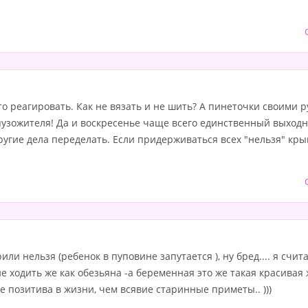
это реагировать. Как не вязать и не шить? А пинеточки своими 
узожителя! Да и воскресенье чаще всего единственный выходно
ругие дела переделать. Если придерживаться всех "нельзя" кры
рили нельзя (ребенок в пуповине запутается ), ну бред.... я сч
 не ходить же как обезьяна -а беременная это же такая красива
е позитива в жизни, чем всявие старинные приметы.. )))