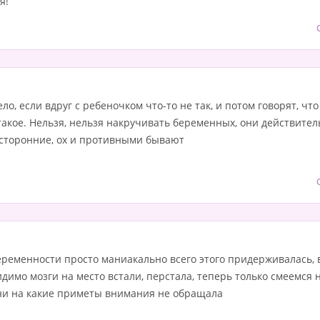
я!
ло, если вдруг с ребеночком что-то не так, и потом говорят, что
такое. Нельзя, нельзя накручивать беременных, они действител
посторонние, ох и противными бывают
еременности просто маниакально всего этого придерживалась, вс
имо мозги на место встали, перстала, теперь только смеемся на
 ни на какие приметы внимания не обращала