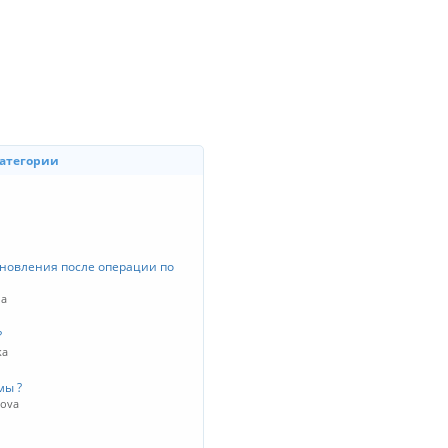
категории
новления после операции по
na
?
ka
мы ?
kova