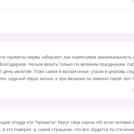
 эти приметы нервы забирают, как навязчивая маниакальность
благодарное. Нельзя вязать только по великим праздникам- пасха
т день молитве. Тоже самое в воскресенье- утром в церковь схо
ен сидячий образ жизни, а при вязании он именно такой- вот г
щие откуда эти "приметы" берут свои корни, НО если человек 
, в это поверит, а, самое страшное, что все сбудется по стечени