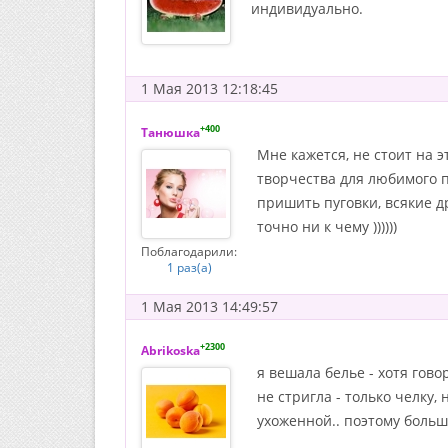
индивидуально.
1 Мая 2013 12:18:45
+400
Танюшка
Мне кажется, не стоит на 
творчества для любимого п
пришить пуговки, всякие д
точно ни к чему ))))))
Поблагодарили:
1 раз(а)
1 Мая 2013 14:49:57
+2300
Abrikoska
я вешала белье - хотя гово
не стригла - только челку,
ухоженной.. поэтому больш