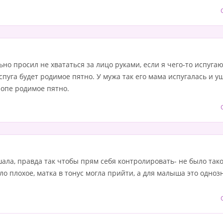
о просил не хвататься за лицо руками, если я чего-то испугаюс
пуга будет родимое пятно. У мужа так его мама испугалась и ущ
 попе родимое пятно.
ала, правда так чтобы прям себя контролировать- не было тако
ло плохое, матка в тонус могла прийти, а для малыша это одноз