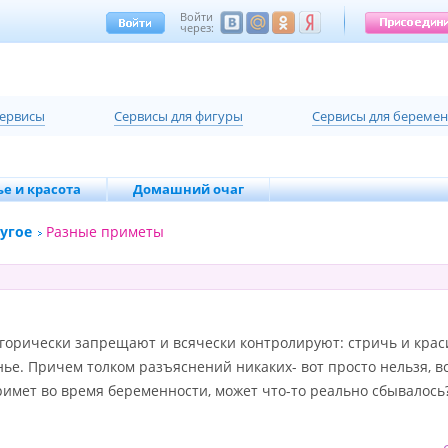
Войти
через:
сервисы
Cервисы для фигуры
Cервисы для береме
е и красота
Домашний очаг
угое
Разные приметы
егорически запрещают и всячески контролируют: стричь и краси
нье. Причем толком разъяснений никаких- вот просто нельзя, вс
римет во время беременности, может что-то реально сбывалось