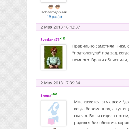
Поблагодарили:
19 раз(а)
2 Мая 2013 16:42:37
+180
Svetlana76
Правильно заметила Ника, е
"подтолкнула" под зад, ког
немного. Врачи объяснили, 
2 Мая 2013 17:39:34
+160
Елена
Мне кажется, этмх всем "д
когда беременная, а тут е
сказал. Вот и сидела потом
родился без обвития, хорош