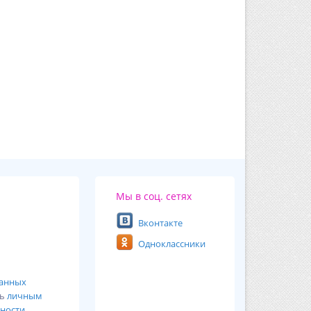
Мы в соц. сетях
Вконтакте
Одноклассники
ванных
сь
личным
ности