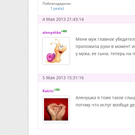
Поблагодарили:
1 раз(а)
4 Мая 2013 21:43:14
+480
alenyshka
Меня муж главное убедительн
приложила руки в момент ис
у мужа, ее сына, теперь на
5 Мая 2013 15:31:16
+280
Katrin
Аленушка я тоже такое слыш
потому что испуг вообще де