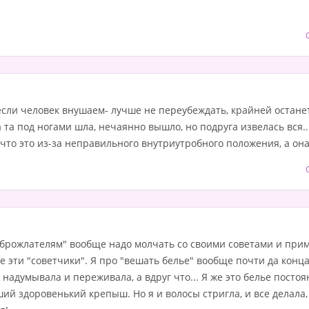
сли человек внушаем- лучше не переубеждать, крайней останет
да та под ногами шла, нечаянно вышло, но подруга извелась вся.
что это из-за неправильного внутриутробного положения, а она в
оброжлателям" вообще надо молчать со своими советами и при
ще эти "советчики". Я про "вешать белье" вообще почти да конц
, надумывала и переживала, а вдруг что... Я же это белье посто
ий здоровенький крепыш. Но я и волосы стригла, и все делала, 