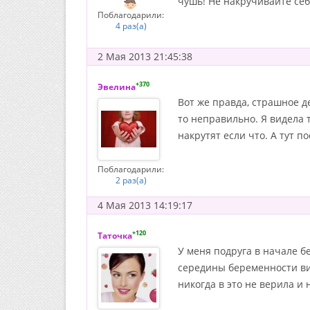
чушь! Не накручивайте себ
Поблагодарили:
4 раз(а)
2 Мая 2013 21:45:38
+370
Эвелина
Вот же правда, страшное де
то неправильно. Я видела 
накрутят если что. А тут 
Поблагодарили:
2 раз(а)
4 Мая 2013 14:19:17
+120
Таточка
У меня подруга в начале б
середины беременности вид
никогда в это не верила и