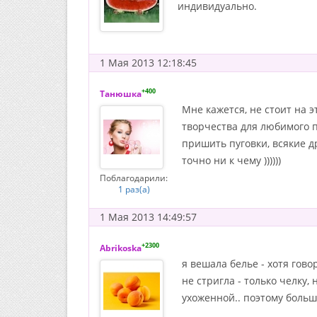
индивидуально.
1 Мая 2013 12:18:45
+400
Танюшка
Мне кажется, не стоит на 
творчества для любимого п
пришить пуговки, всякие д
точно ни к чему ))))))
Поблагодарили:
1 раз(а)
1 Мая 2013 14:49:57
+2300
Abrikoska
я вешала белье - хотя гово
не стригла - только челку,
ухоженной.. поэтому больш