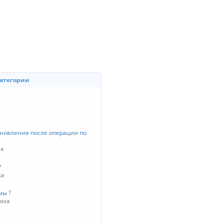
категории
новления после операции по
na
?
ka
мы ?
kova