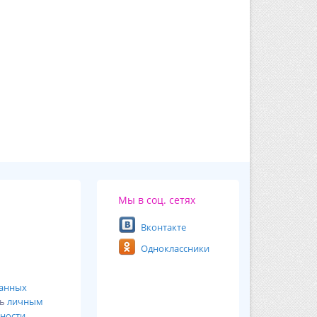
Мы в соц. сетях
Вконтакте
Одноклассники
ванных
сь
личным
ности