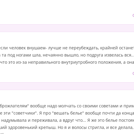
сли человек внушаем- лучше не переубеждать, крайней останет
да та под ногами шла, нечаянно вышло, но подруга извелась вся.
что это из-за неправильного внутриутробного положения, а она в
оброжлателям" вообще надо молчать со своими советами и при
ще эти "советчики". Я про "вешать белье" вообще почти да конц
, надумывала и переживала, а вдруг что... Я же это белье посто
ий здоровенький крепыш. Но я и волосы стригла, и все делала, 