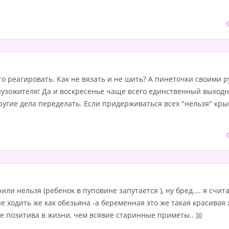
это реагировать. Как не вязать и не шить? А пинеточки своими 
узожителя! Да и воскресенье чаще всего единственный выходно
ругие дела переделать. Если придерживаться всех "нельзя" кры
рили нельзя (ребенок в пуповине запутается ), ну бред.... я сч
 не ходить же как обезьяна -а беременная это же такая красива
е позитива в жизни, чем всявие старинные приметы.. )))