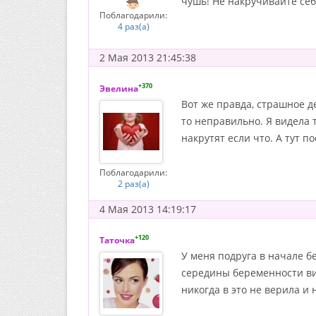
чушь! Не накручивайте себ
Поблагодарили:
4 раз(а)
2 Мая 2013 21:45:38
+370
Эвелина
Вот же правда, страшное де
то неправильно. Я видела 
накрутят если что. А тут 
Поблагодарили:
2 раз(а)
4 Мая 2013 14:19:17
+120
Таточка
У меня подруга в начале б
середины беременности вид
никогда в это не верила и