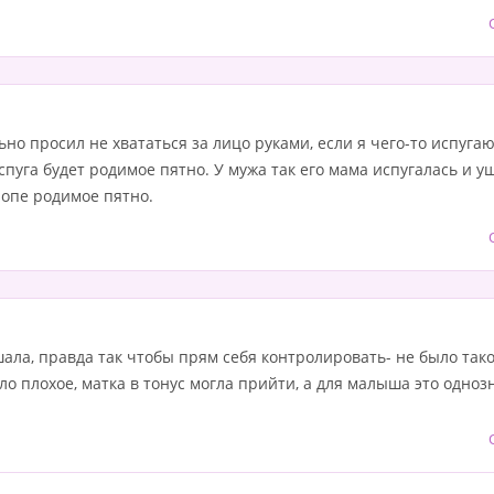
о просил не хвататься за лицо руками, если я чего-то испугаюс
пуга будет родимое пятно. У мужа так его мама испугалась и ущ
 попе родимое пятно.
ала, правда так чтобы прям себя контролировать- не было тако
ло плохое, матка в тонус могла прийти, а для малыша это одноз