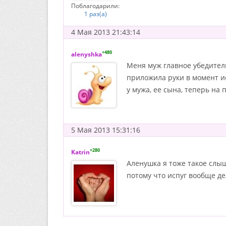
Поблагодарили:
1 раз(а)
4 Мая 2013 21:43:14
+480
alenyshka
Меня муж главное убедительн
приложила руки в момент ис
у мужа, ее сына, теперь на
5 Мая 2013 15:31:16
+280
Katrin
Аленушка я тоже такое слыш
потому что испуг вообще де