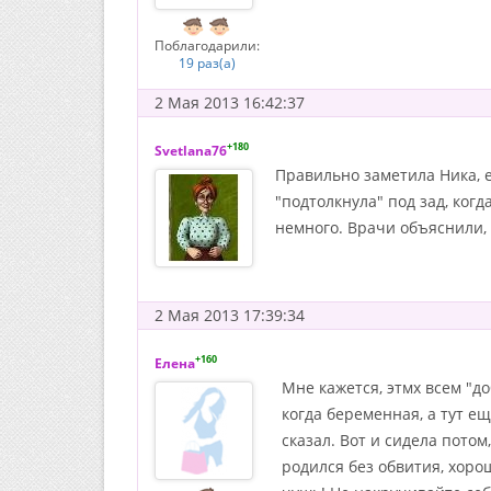
Поблагодарили:
19 раз(а)
2 Мая 2013 16:42:37
+180
Svetlana76
Правильно заметила Ника, е
"подтолкнула" под зад, ког
немного. Врачи объяснили, 
2 Мая 2013 17:39:34
+160
Елена
Мне кажется, этмх всем "д
когда беременная, а тут е
сказал. Вот и сидела потом
родился без обвития, хорош