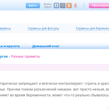
Войти
через:
сервисы
Cервисы для фигуры
Cервисы для береме
е и красота
Домашний очаг
угое
Разные приметы
егорически запрещают и всячески контролируют: стричь и краси
нье. Причем толком разъяснений никаких- вот просто нельзя, вс
римет во время беременности, может что-то реально сбывалось