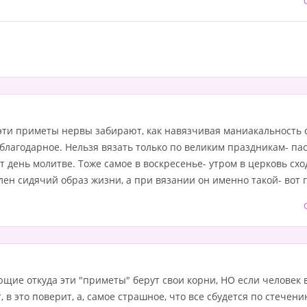
 эти приметы нервы забирают, как навязчивая маниакальность
благодарное. Нельзя вязать только по великим праздникам- пасха
т день молитве. Тоже самое в воскресенье- утром в церковь схо
ен сидячий образ жизни, а при вязании он именно такой- вот г
щие откуда эти "приметы" берут свои корни, НО если человек 
, в это поверит, а, самое страшное, что все сбудется по стечени