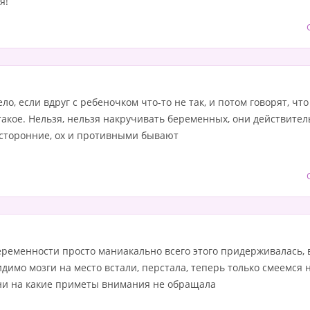
я!
ло, если вдруг с ребеночком что-то не так, и потом говорят, что
такое. Нельзя, нельзя накручивать беременных, они действител
посторонние, ох и противными бывают
еременности просто маниакально всего этого придерживалась, вс
имо мозги на место встали, перстала, теперь только смеемся на
 ни на какие приметы внимания не обращала