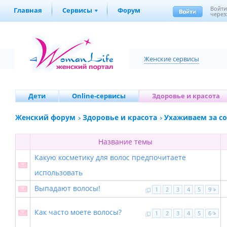
Войт
Главная
Сервисы
Форум
через
Женские сервисы
Дети
Online-сервисы
Здоровье и красота
Женский форум
Здоровье и красота
Ухаживаем за с
Название темы
Какую косметику для волос предпочитаете
использовать
Выпадают волосы!
1
2
3
4
5
9
Как часто моете волосы?
1
2
3
4
5
6