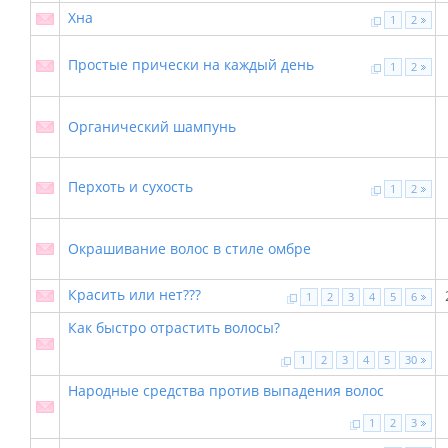
Хна
1
2
Простые прически на каждый день
1
2
Органический шампунь
Перхоть и сухость
1
2
Окрашивание волос в стиле омбре
Красить или нет???
1
2
3
4
5
6
Как быстро отрастить волосы?
1
2
3
4
5
30
Народные средства против выпадения волос
1
2
3