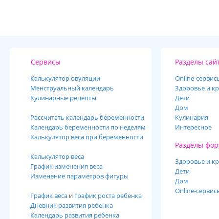
Сервисы
Разделы сай
Калькулятор овуляции
Online-cервис
Менструальный календарь
Здоровье и кр
Кулинарные рецепты
Дети
Дом
Рассчитать календарь беременности
Кулинария
Календарь беременности по неделям
Интересное
Калькулятор веса при беременности
Разделы фор
Калькулятор веса
Здоровье и кр
График изменения веса
Дети
Изменение параметров фигуры
Дом
Online-сервис
График веса
и
график роста ребенка
Дневник развития ребенка
Календарь развития ребенка