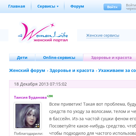
Войт
Главная
Сервисы
Форум
через
Женские сервисы
Дети
Online-сервисы
Здоровье и красота
Женский форум
Здоровье и красота
Ухаживаем за с
18 Декабря 2013 07:15:02
+290
Таисия Буданова
Всем приветик! Такая вот проблема, бу
средств по уходу за волосами, телом и 
в бассейн. Из-за частой сушки феном ег
Посоветуйте какое-нибудь средство, что
чтобы подходило для частого использов
Поблагодарили: