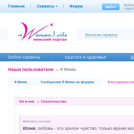
Войт
Главная
Сервисы
Форум
через
Женские сервисы
Online-cервисы
Красота и здоровье
Д
Наши пользователи
→ Я Мама
Я Мама
Сообщения Я Мама на форуме
Благодарности
→
Он и она
Сожительство
Medvedica
писал(а)
Юлия
, любовь - это зрелое чувство, только время 