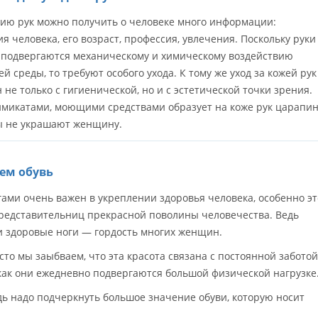
нию рук можно получить о человеке много информации:
я человека, его возраст, профессия, увлечения. Поскольку руки
 подвергаются механическому и химическому воздействию
 среды, то требуют особого ухода. К тому же уход за кожей рук
 не только с гигиенической, но и с эстетической точки зрения.
химикатами, моющими средствами образует на коже рук царапин
ны не украшают женщину.
ем обувь
гами очень важен в укреплении здоровья человека, особенно эт
представительниц прекрасной поволины человечества. Ведь
и здоровые ноги — гордость многих женщин.
сто мы заыбваем, что эта красота связана с постоянной заботой
 как они ежедневно подвергаются большой физической нагрузке
едь надо подчеркнуть большое значение обуви, которую носит