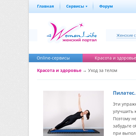
Главная
Сервисы
Форум
Женские 
Online-cервисы
Красота и здоровь
Красота и здоровье
→
Уход за телом
Пилатес.
Эти упражн
улучшить к
Поэтому н
забудьте 
при выпол