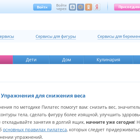
Войти
через:
сервисы
Cервисы для фигуры
Cервисы для береме
е
Дети
Дом
Кулинария
 Упражнения для снижения веса
ения по методике Пилатес помогут вам: снизить вес, значител
онтуры тела, сделать фигуру более изящной, улучшить здоровь
е откладывайте занятия в долгий ящик,
начните уже сегодня
! 
об
основных правилах пилатеса
, которых следует придерживать
нении упражнений.