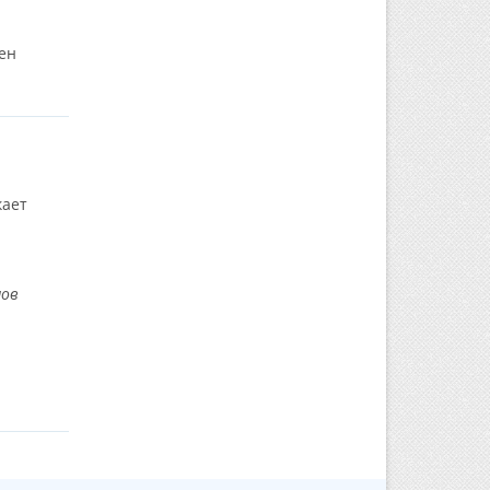
ен
кает
нов