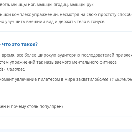
ота, мышцы ног, мышцы ягодиц, мышцы рук.
льшой комплекс упражнений, несмотря на свою простоту способ
но улучшить внешний вид и держать тело в тонусе.
- что это такое?
е время, все более широкую аудиторию последователей привле
истем упражнений так называемого ментального фитнеса
d) -
Пилатес.
момент увлечение пилатесом в мире захватило
более 11 миллио
езен и почему столь популярен?