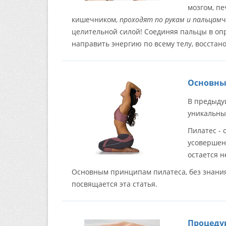
мозгом, пе
кишечником,
проходят по рукам и пальцам
ч
целительной силой! Соединяя пальцы в о
направить энергию по всему телу, восстан
Основны
В предыду
уникальны
Пилатес -
усовершен
остается 
Основным принципам пилатеса, без знания
посвящается эта статья.
Процедур