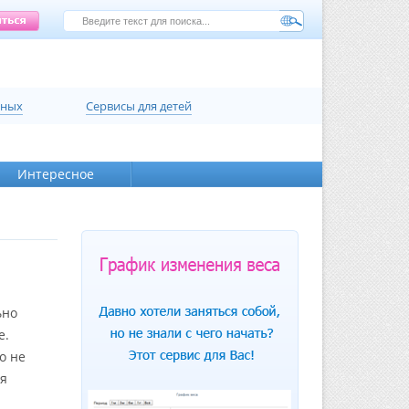
нных
Сервисы для детей
Интересное
ьно
е.
Но не
ся