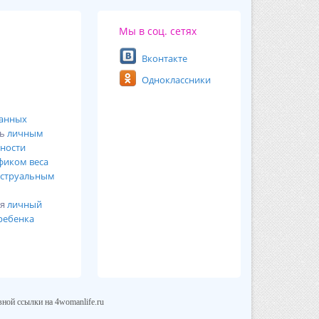
Мы в соц. сетях
Вконтакте
Одноклассники
ванных
сь
личным
ности
фиком веса
струальным
ся
личный
ребенка
ной ссылки на 4womanlife.ru