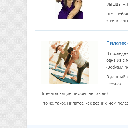
мышцы жив
Этот небо
значитель
Пилатес 
В последн
одна из с
(Body&Min
В данный 
человек.
Впечатляющие цифры, не так ли?
Что же такое Пилатес, как возник, чем пол