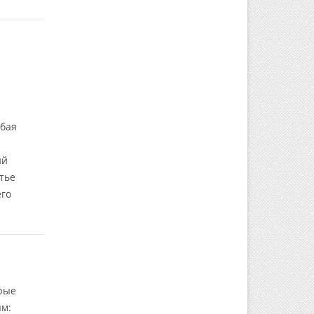
юбая
ий
тье
его
рые
м: