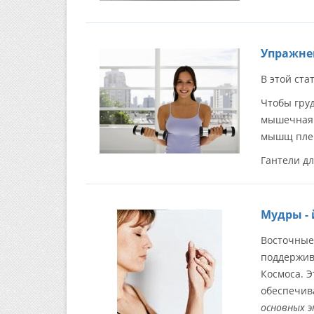
Упражне
В этой ст
Чтобы груд
мышечная 
мышщ плеч
Гантели дл
Мудры - 
Восточные
поддержива
Космоса. 
обеспечив
основных э