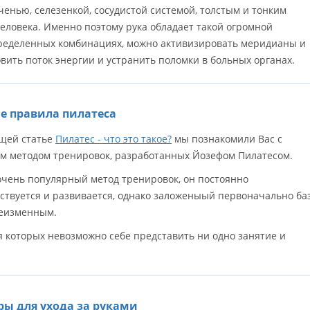
ченью, селезенкой, сосудистой системой, толстым и тонким
еловека. Именно поэтому рука обладает такой огромной
пределенных комбинациях, можно активизировать меридианы и
овить поток энергии и устранить поломки в больных органах.
е правила пилатеса
щей статье
Пилатес - что это такое?
мы познакомили Вас с
м методом тренировок, разработанных Йозефом Пилатесом.
 очень популярный метод тренировок, он постоянно
ствуется и развивается, однако заложеныый первоначально ба
неизменным.
 которых невозможно себе представить ни одно занятие и
ы для ухода за руками