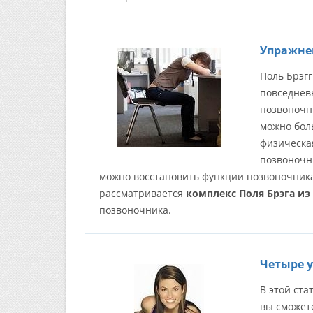
Упражне
Поль Брэг
повседнев
позвоночни
можно бол
физическая
позвоночн
можно восстановить функции позвоночника,
рассматривается
комплекс Поля Брэга из
позвоночника.
Четыре 
В этой ст
вы сможет