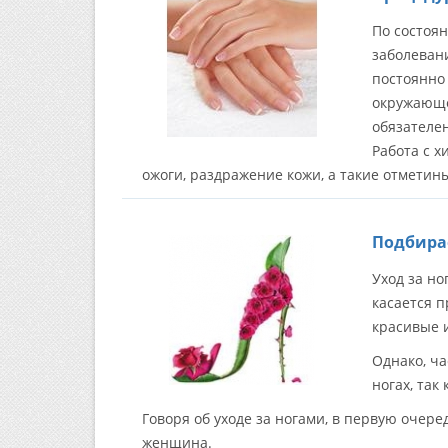
По состоя
заболевани
постоянно
окружающей
обязателен
Работа с 
ожоги, раздражение кожи, а такие отмети
Подбира
Уход за но
касается 
красивые 
Однако, ча
ногах, так
Говоря об уходе за ногами, в первую очер
женщина.