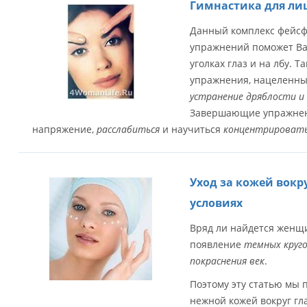
Гимнастика для лиц
Данный комплекс фейсф
упражнений поможет В
уголках глаз и на лбу. 
упражнения, нацеленны
устранение дряблости и 
Завершающие упражнени
напряжение,
расслабиться
и научиться
концентрировать
Уход за кожей вокр
условиях
Вряд ли найдется женщи
появление
темных круго
покраснения век
.
Поэтому эту статью мы п
нежной кожей вокруг гл