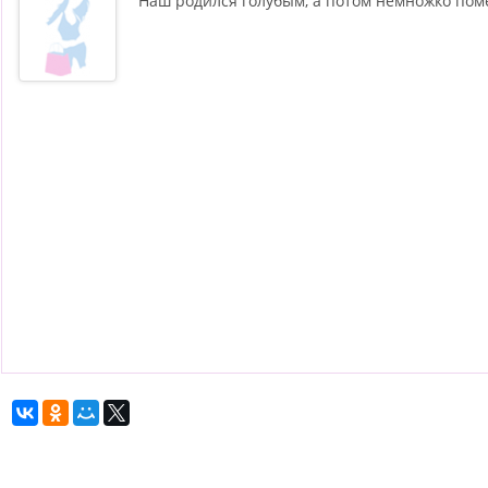
Наш родился голубым, а потом немножко поме
восстановление
зрения
n94
n94
n94
n94
n94
n94
n94
n94
n94
n94
n9
n94
n94
n94
n94
n94
n94
n94
n94
n94
n94
n94
n94
n9
n94
n94
n94
n94
n94
n94
n94
n94
n94
n94
n94
n94
n9
n94
n94
n94
n94
n94
n94
n94
n94
n94
n94
n94
n94
n9
n94
n94
n94
n94
n94
n94
n94
n94
n94
n94
n94
n94
n9
n94
n94
n94
n94
n94
n94
n94
n94
n94
n94
n94
n94
n9
n94
n94
n94
n94
n94
n94
n94
n94
n94
n94
n94
n94
n9
n94
n94
n94
n94
n94
n94
n94
n94
n94
n94
n94
n94
n9
n94
n94
n94
n94
n94
n94
n94
n94
n94
n94
n94
n94
n9
n94
n94
n94
n94
n94
n94
n94
n94
n94