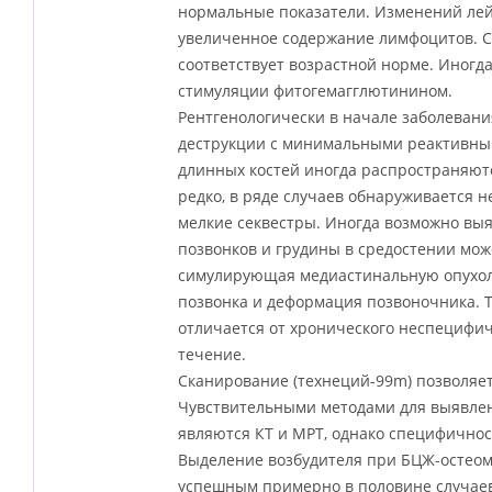
нормальные показатели. Изменений лей
увеличенное содержание лимфоцитов. Со
соответствует возрастной норме. Иног
стимуляции фитогемагглютинином.
Рентгенологически в начале заболевани
деструкции с минимальными реактивны
длинных костей иногда распространяютс
редко, в ряде случаев обнаруживается 
мелкие секвестры. Иногда возможно вы
позвонков и грудины в средостении мо
симулирующая медиастинальную опухоль
позвонка и деформация позвоночника. 
отличается от хронического неспецифи
течение.
Сканирование (технеций-99m) позволяе
Чувствительными методами для выявлен
являются КТ и МРТ, однако специфичнос
Выделение возбудителя при БЦЖ-остеом
успешным примерно в половине случаев,