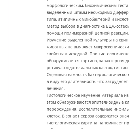
морфологическим, биохимическим тестам
выделенный штамм необходимо диффере
типа, атипичных микобактерий и кисло
Метод выбора в диагностике БЦЖ-остео
помощи полимеразной цепной реакции.
Изучение выделенной культуры на свин
животных не выявляет макроскопических
свойствам исходной. При гистологическ
обнаруживается картина, характерная 
ретикулоэндотелиальных клеток, гистио
Оценивая важность бактериологическог
в виду его длительность, что затрудня
лечения.
Гистологическое изучение материала и
этом обнаруживаются эпителиоидные кле
перерождения. Воспалительные инфильт
клеток. В зонах некроза содержится зна
гистологическая картина напоминает п