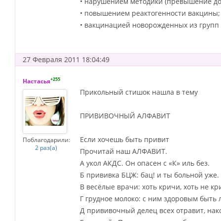
• нарушением методики (превышение до
• повышением реактогенности вакцины;
• вакцинацией новорожденных из групп 
27 Февраля 2011 18:04:49
+255
Настасья
Прикольный стишок нашла в тему
ПРИВИВОЧНЫЙ АЛФАВИТ
Если хочешь быть привит
Поблагодарили:
2 раз(а)
Прочитай наш АЛФАВИТ.
А укол АКДС. Он опасен с «К» иль без.
Б прививка БЦЖ: бац! и ты больной уже.
В весёлые врачи: хоть кричи, хоть не кр
Г грудное молоко: с ним здоровым быть л
Д прививочный делец всех отравит, нак