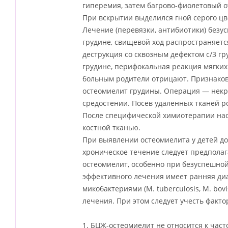
гиперемия, затем багрово-фиолетовый о
При вскрытии выделился гной серого цв
Лечение (перевязки, антибиотики) безу
грудине, свищевой ход распространяетс
деструкция со сквозным дефектом с/3 г
грудине, перифокальная реакция мягких
больным родители отрицают. Признаков
остеомиелит грудины. Операция — некрэ
средостении. Посев удаленных тканей р
После специфической химиотерапии нас
костной тканью.
При выявлении остеомиелита у детей д
хроническое течение следует предполаг
остеомиелит, особенно при безуспешно
эффективного лечения имеет ранняя диа
микобактериями (M. tuberculosis, M. bo
лечения. При этом следует учесть факт
1. БЦЖ-остеомиелит не относится к час