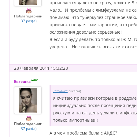
проявляется далеко не сразу, может и 5
мало... И пролбемы с лимфаузлами не с
Поблагодарили:
понимаю, что туберкулез страшное забол
37 раз(а)
прививка не дает вам гарантии, что реб
осложнения довольно серьезные!
Я если и буду делать, то только БЦЖ-М,
уверена... Но склоняюсь все-таки к отказу
28 Февраля 2011 15:32:28
+4200
Евгешка
Татьянка
писал(а)
я считаю прививки которые в роддоме 
индивидуально после посещения педиа
русскую и на сл. день уехали в инфек
только импортные!!!!
Поблагодарили:
37 раз(а)
А в чем проблема была с АКДС?