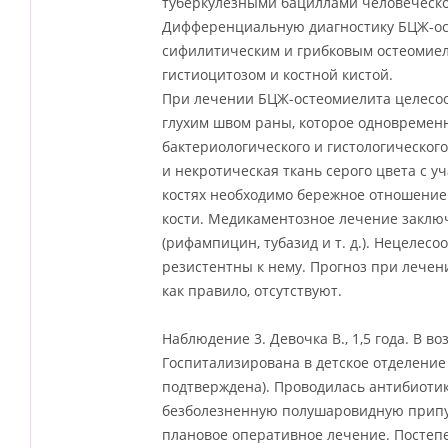
туберкулезными бациллами человеческо
Дифференциальную диагностику БЦЖ-ост
сифилитическим и грибковым остеомиел
гистиоцитозом и костной кистой.
При лечении БЦЖ-остеомиелита целесоо
глухим швом раны, которое одновременн
бактериологического и гистологическог
и некротическая ткань серого цвета с у
костях необходимо бережное отношение
кости. Медикаментозное лечение заключ
(рифампицин, тубазид и т. д.). Нецелес
резистентны к нему. Прогноз при лече
как правило, отсутствуют.
Наблюдение 3. Девочка В., 1,5 года. В во
Госпитализирована в детское отделение
подтверждена). Проводилась антибиотик
безболезненную полушаровидную припух
плановое оперативное лечение. Постеп