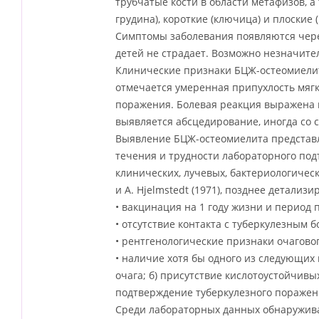
трубчатые кости в области метафизов, а 
грудина), короткие (ключица) и плоские (
Симптомы заболевания появляются через
детей не страдает. Возможно незначит
Клинические признаки БЦЖ-остеомиели
отмечается умеренная припухлость мягк
поражения. Болевая реакция выражена 
выявляется абсцедирование, иногда со 
Выявление БЦЖ-остеомиелита представля
течения и трудности лабораторного под
клинических, лучевых, бактериологичес
и A. Hjelmstedt (1971), позднее детали
• вакцинация на 1 году жизни и период п
• отсутствие контакта с туберкулезным 
• рентгенологические признаки очагово
• наличие хотя бы одного из следующих
очага; б) присутствие кислотоустойчивых
подтверждение туберкулезного поражен
Среди лабораторных данных обнаружива