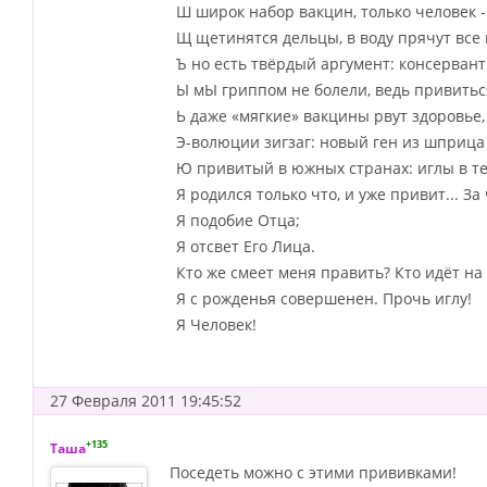
Ш широк набор вакцин, только человек -
Щ щетинятся дельцы, в воду прячут все 
Ъ но есть твёрдый аргумент: консервант
Ы мЫ гриппом не болели, ведь привитьс
Ь даже «мягкие» вакцины рвут здоровье,
Э-волюции зигзаг: новый ген из шприца 
Ю привитый в южных странах: иглы в те
Я родился только что, и уже привит... За 
Я подобие Отца;
Я отсвет Его Лица.
Кто же смеет меня править? Кто идёт на 
Я с рожденья совершенен. Прочь иглу!
Я Человек!
27 Февраля 2011 19:45:52
+135
Таша
Поседеть можно с этими прививками!