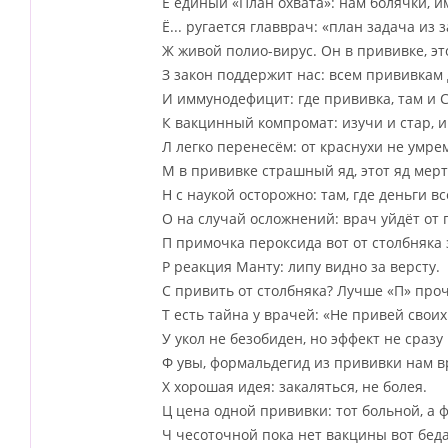
Е единый «План охвата»: нам болячки, и
Ё... ругается главврач: «план задача из 
Ж живой полио-вирус. Он в прививке, эт
З закон поддержит нас: всем прививкам 
И иммунодефицит: где прививка, там и 
К вакцинный компромат: изучи и стар, и
Л легко перенесём: от краснухи не умре
М в прививке страшный яд, этот яд мерт
Н с наукой осторожно: там, где деньги в
О на случай осложнений: врач уйдёт от
П примочка пероксида вот от столбняка
Р реакция Манту: липу видно за версту.
С привить от столбняка? Лучше «П» проч
Т есть тайна у врачей: «Не привей своих
У укол не безобиден, но эффект не сразу
Ф увы, формальдегид из прививки нам в
Х хорошая идея: закаляться, не болея.
Ц цена одной прививки: тот больной, а 
Ч чесоточной пока нет вакцины вот беда