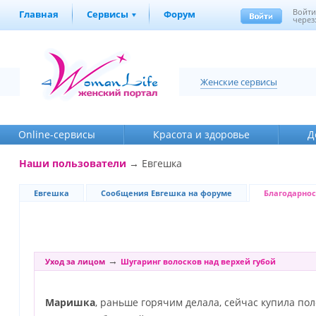
Войт
Главная
Сервисы
Форум
через
Женские сервисы
Online-cервисы
Красота и здоровье
Д
Наши пользователи
→ Евгешка
Евгешка
Сообщения Евгешка на форуме
Благодарнос
→
Уход за лицом
Шугаринг волосков над верхей губой
Маришка
, раньше горячим делала, сейчас купила поло