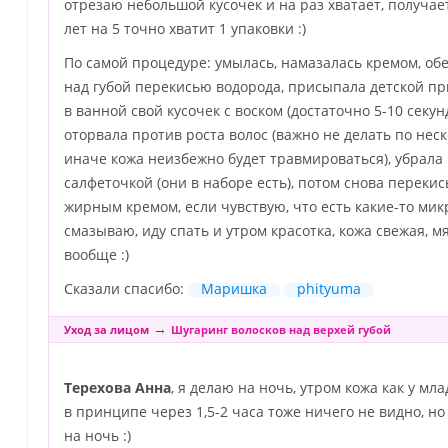
отрезаю небольшой кусочек и на раз хватает, получа
лет на 5 точно хватит 1 упаковки :)
По самой процедуре: умылась, намазалась кремом, об
над губой перекисью водорода, присыпала детской пр
в ванной свой кусочек с воском (достаточно 5-10 секун
оторвала против роста волос (важно не делать по неск
иначе кожа неизбежно будет травмироваться), убрал
салфеточкой (они в наборе есть), потом снова переки
жирным кремом, если чувствую, что есть какие-то мик
смазываю, иду спать и утром красотка, кожа свежая, м
вообще :)
Сказали спасибо:
Маришка
phityuma
→
Уход за лицом
Шугаринг волосков над верхей губой
Терехова Анна
, я делаю на ночь, утром кожа как у мл
в принципе через 1,5-2 часа тоже ничего не видно, но
на ночь :)