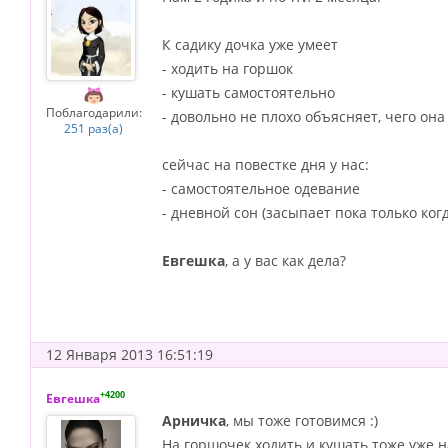
К садику дочка уже умеет
- ходить на горшок
- кушать самостоятельно
Поблагодарили:
- довольно не плохо объясняет, чего она
251 раз(а)
сейчас на повестке дня у нас:
- самостоятельное одевание
- дневной сон (засыпает пока только ког
Евгешка
, а у вас как дела?
12 Января 2013 16:51:19
+4200
Евгешка
Арничка
, мы тоже готовимся :)
На горшочек ходить и кушать тоже уже н