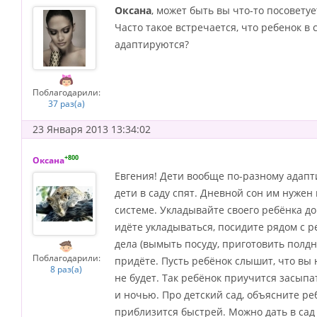
Оксана
, может быть вы что-то посовету
Часто такое встречается, что ребенок в
адаптируются?
Поблагодарили:
37 раз(а)
23 Января 2013 13:34:02
+800
Оксана
Евгения! Дети вообще по-разному адаптир
дети в саду спят. Дневной сон им нужен
системе. Укладывайте своего ребёнка до
идёте укладываться, посидите рядом с ре
дела (вымыть посуду, приготовить полдни
Поблагодарили:
придёте. Пусть ребёнок слышит, что вы н
8 раз(а)
не будет. Так ребёнок приучится засыпат
и ночью. Про детский сад, объясните реб
приблизится быстрей. Можно дать в сад