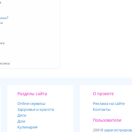
а
тики?
ка
чка
акомка
Разделы сайта
О проекте
Online-cервисы
Реклама на сайте
Здоровье и красота
Контакты
Дети
Пользователи
Дом
Кулинария
20918
зарегистриро