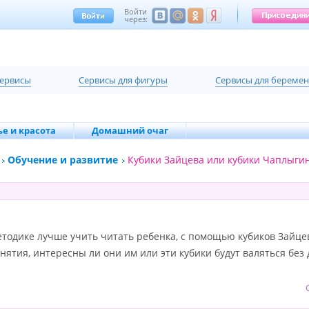
Войти
через:
сервисы
Cервисы для фигуры
Cервисы для береме
е и красота
Домашний очаг
Обучение и развитие
Кубики Зайцева или кубики Чаплыги
етодике лучше учить читать ребенка, с помощью кубиков Зайце
тия, интересны ли они им или эти кубики будут валяться без 