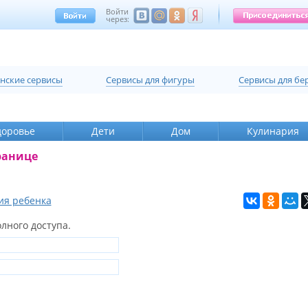
Войти
через:
нские сервисы
Cервисы для фигуры
Cервисы для б
доровье
Дети
Дом
Кулинария
ранице
ия ребенка
лного доступа.