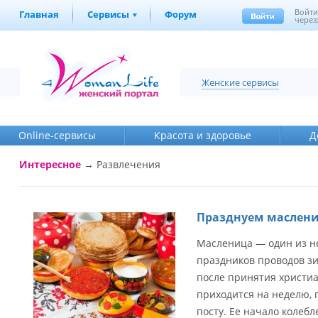
Войт
Главная
Сервисы
Форум
через
Женские сервисы
Online-cервисы
Красота и здоровье
Д
Интересное
→
Развлечения
Празднуем маслени
Масленица — один из н
праздников проводов зи
после принятия христиа
приходится на неделю,
посту. Ее начало колебле