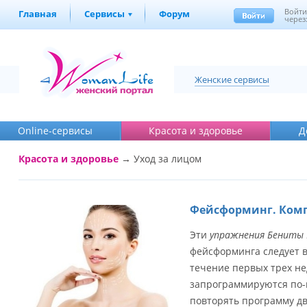
Войт
Главная
Сервисы
Форум
через
Женские сервисы
Online-cервисы
Красота и здоровье
Д
Красота и здоровье
→
Уход за лицом
Фейсформинг. Ком
Эти
упражнения Бениты
фейсформинга следует в
течение первых трех н
запрограммируются по-н
повторять программу д