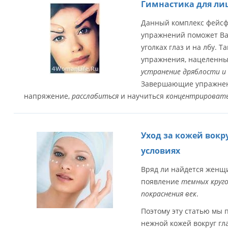
Гимнастика для лиц
Данный комплекс фейсф
упражнений поможет В
уголках глаз и на лбу. 
упражнения, нацеленны
устранение дряблости и 
Завершающие упражнени
напряжение,
расслабиться
и научиться
концентрировать
Уход за кожей вокр
условиях
Вряд ли найдется женщи
появление
темных круго
покраснения век
.
Поэтому эту статью мы п
нежной кожей вокруг гл