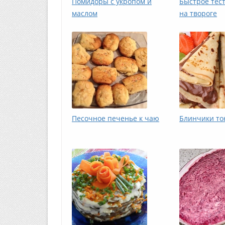
Помидоры с укропом и
Быстрое тес
маслом
на твороге
Песочное печенье к чаю
Блинчики то