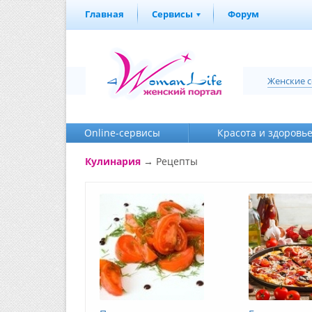
Главная
Сервисы
Форум
Женские 
Online-cервисы
Красота и здоровь
Кулинария
→
Рецепты