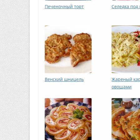
Печеночный торт
Селедка под
Венский шницель
Жареный кар
овощами