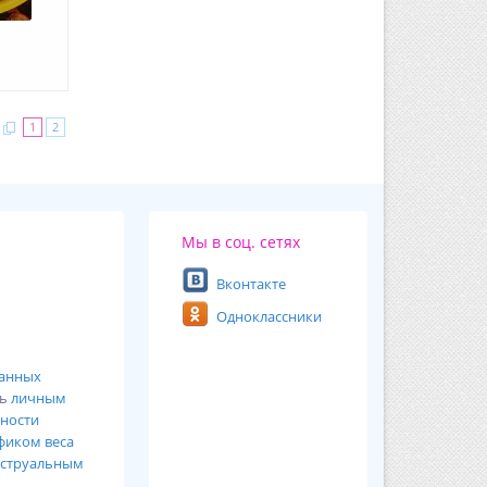
1
2
Мы в соц. сетях
Вконтакте
Одноклассники
ванных
сь
личным
ности
фиком веса
струальным