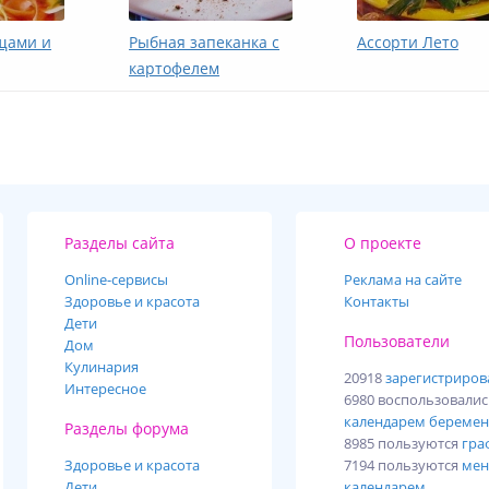
щами и
Рыбная запеканка с
Ассорти Лето
картофелем
Разделы сайта
О проекте
Online-cервисы
Реклама на сайте
Здоровье и красота
Контакты
Дети
Пользователи
Дом
Кулинария
20918
зарегистриро
Интересное
6980 воспользовали
календарем беремен
Разделы форума
8985 пользуются
гра
Здоровье и красота
7194 пользуются
мен
Дети
календарем