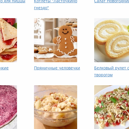
то для пиццы
Котлеты "Ласточкино
Салат Новогодни
гнездо"
нкие
Пряничные человечки
Белковый рулет 
творогом