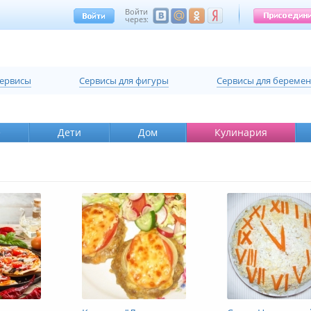
Войти
через:
сервисы
Cервисы для фигуры
Cервисы для береме
е
Дети
Дом
Кулинария