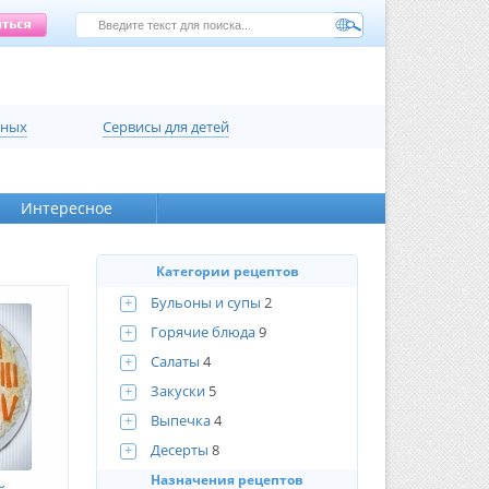
нных
Сервисы для детей
Интересное
Категории рецептов
+
Бульоны и супы
2
+
Горячие блюда
9
+
Салаты
4
+
Закуски
5
+
Выпечка
4
+
Десерты
8
Назначения рецептов