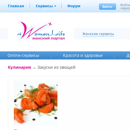
Войт
Главная
Сервисы
Форум
через
Женские сервисы
Online-cервисы
Красота и здоровье
Д
Кулинария
→
Закуски из овощей