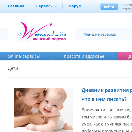
Войт
Главная
Сервисы
Форум
через
Женские сервисы
Online-cервисы
Красота и здоровье
Д
Дети
Дневник развития р
что в нем писать?
Время летит незаметно, 
том числе и то, каким б
умел, как он учился поз
победы и огорчения. И