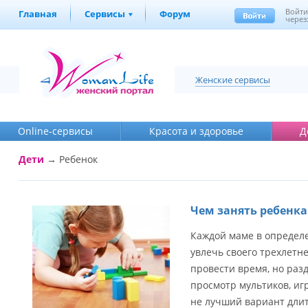
Войт
Главная
Сервисы
Форум
через
Женские сервисы
Online-cервисы
Красота и здоровье
Д
Дети
→
Ребенок
Чем занять ребенка 
Каждой маме в определ
увлечь своего трехлетн
провести время, но разд
просмотр мультиков, иг
не лучший вариант длит