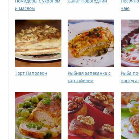
Помидоры с укропом
Салат Новогодний
Песочно
и маслом
чаю
Торт Наполеон
Рыбная запеканка с
Рыба по
картофелем
португа