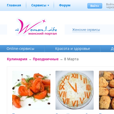
Войт
Главная
Сервисы
Форум
через
Женские сервисы
Online-cервисы
Красота и здоровье
Д
Кулинария
→
Праздничные
→
8 Марта