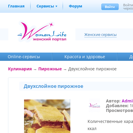
Войт
Главная
Сервисы
Форум
через
Женские сервисы
Online-cервисы
Красота и здоровье
Д
Кулинария
→
Пирожные
→ Двухслойное пирожное
Двухслойное пирожное
Автор:
Admi
Добавлен:
10
Просмотров
Количественные хара
ккал