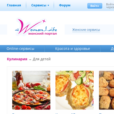
Войт
Главная
Сервисы
Форум
через
Женские сервисы
Online-cервисы
Красота и здоровье
Д
Кулинария
→
Для детей