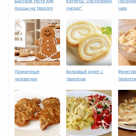
Быстрое тесто для
Котлеты "Ласточкино
Песочно
пиццы на твороге
гнездо"
чаю
Пряничные
Белковый рулет с
Фруктов
человечки
творогом
творого