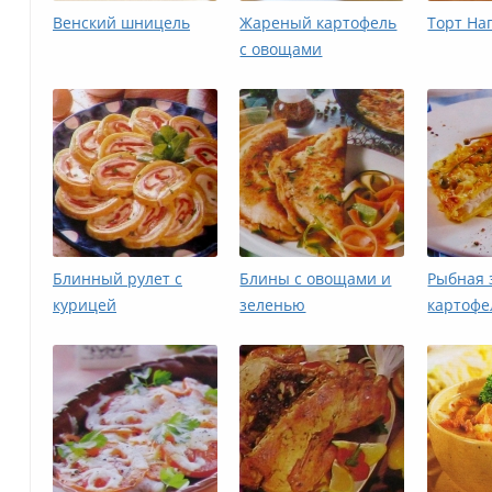
Венский шницель
Жареный картофель
Торт На
с овощами
Блинный рулет с
Блины с овощами и
Рыбная 
курицей
зеленью
картофе