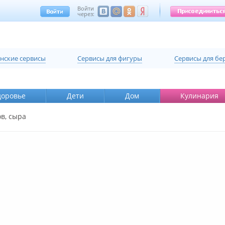
Войти
через:
нские сервисы
Cервисы для фигуры
Cервисы для б
доровье
Дети
Дом
Кулинария
в, сыра