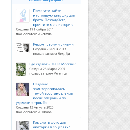
Помогите найти
настоящую девушку для
брата. Пожалуйста,
прочтите мою историю.
Создана 19 Ноября 2011
пользователем ketmila
Ремонт своими силами
Создана 7 Июня 2013
пользователем ЛедиДи
Где сделать ЭКО в Москве?
Создана 26 Марта 2025
пользователем Verenica
Недавно
заинтересовалась
темой восстановления
после операции по
удалению тромба
Создана 13 Августа 2025
пользователем Olhana
Как сжать фото для
аватарки в соцсетях?