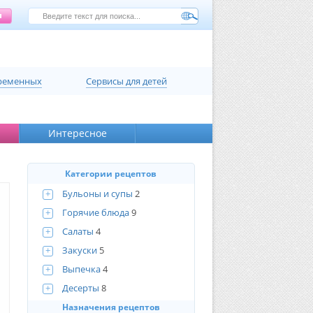
еременных
Сервисы для детей
Интересное
Категории рецептов
+
Бульоны и супы
2
+
Горячие блюда
9
+
Салаты
4
+
Закуски
5
+
Выпечка
4
+
Десерты
8
Назначения рецептов