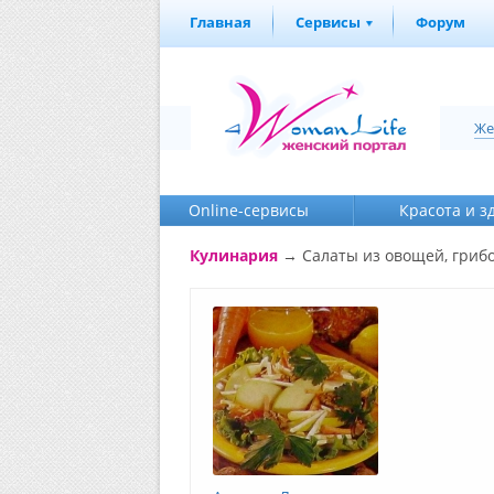
Главная
Сервисы
Форум
Же
Online-cервисы
Красота и з
Кулинария
→
Салаты из овощей, грибо