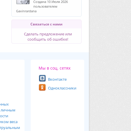
Создана 10 Июля 2026
пользователем
Gavinrardana
Связаться с нами
Сделать предложение или
сообщить об ошибке!
Мы в соц. сетях
Вконтакте
Одноклассники
анных
ь
личным
ости
иком веса
труальным