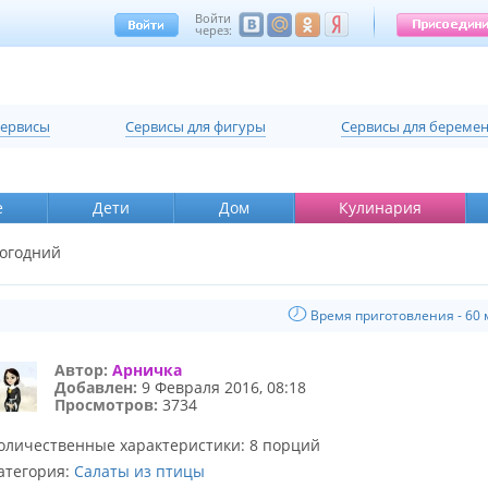
Войти
через:
сервисы
Cервисы для фигуры
Cервисы для береме
е
Дети
Дом
Кулинария
огодний
Время приготовления - 60 
Автор:
Арничка
Добавлен:
9 Февраля 2016, 08:18
Просмотров:
3734
оличественные характеристики: 8 порций
атегория:
Салаты из птицы