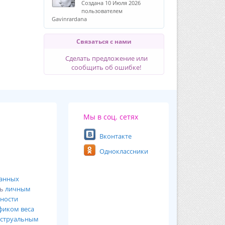
Создана 10 Июля 2026
пользователем
Gavinrardana
Связаться с нами
Сделать предложение или
сообщить об ошибке!
Мы в соц. сетях
Вконтакте
Одноклассники
ванных
сь
личным
ности
фиком веса
струальным