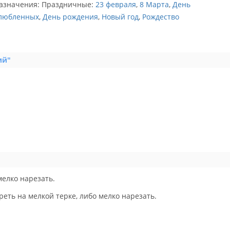
азначения: Праздничные:
23 февраля
,
8 Марта
,
День
любленных
,
День рождения
,
Новый год
,
Рождество
ий"
мелко нарезать.
реть на мелкой терке, либо мелко нарезать.