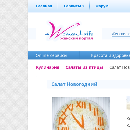
Главная
Сервисы
Форум
Женские 
Online-cервисы
Красота и здоровь
Кулинария
→
Салаты из птицы
→ Салат Нов
Салат Новогодний
К
К