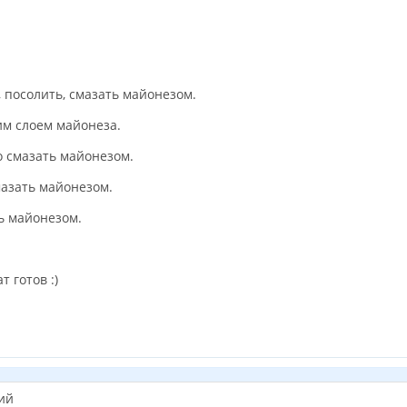
 посолить, смазать майонезом.
им слоем майонеза.
 смазать майонезом.
азать майонезом.
ь майонезом.
 готов :)
ий