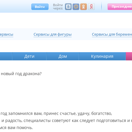
Войти
через:
сервисы
Cервисы для фигуры
Cервисы для береме
е
Дети
Дом
Кулинария
 новый год дракона?
год запомнился вам, принес счастье, удачу, богатство,
и радость, специалисты советуют как следует подготовиться и 
мся вам помочь.