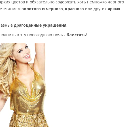
ярких цветов и обязательно содержать хоть немножко черного
сочетанием
золотого и черного
,
красного
или других
ярких
бразные
драгоценные украшения
.
полнить в эту новогоднюю ночь -
блистать
!