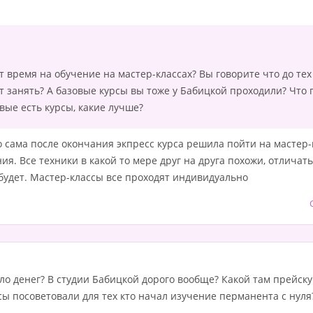
 время на обучение на мастер-классах? Вы говорите что до тех
т занять? А базовые курсы вы тоже у Бабицкой проходили? Что 
ые есть курсы, какие лучше?
о сама после окончания экпресс курса решила пойти на мастер-
ния. Все техники в какой то мере друг на друга похожи, отлича
будет. Мастер-классы все проходят индивидуально
шло денег? В студии Бабицкой дорого вообще? Какой там прейск
ы посоветовали для тех кто начал изучение перманента с нуля