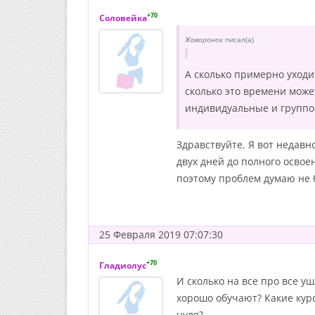
+70
Соловейка
Жаворонок
писал(а)
А сколько примерно уходит
сколько это времени може
индивидуальные и группов
Здравствуйте. Я вот недавн
двух дней до полного освое
поэтому проблем думаю не 
25 Февраля 2019 07:07:30
+70
Гладиолус
И сколько на все про все у
хорошо обучают? Какие курс
нуля?