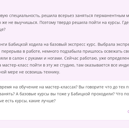
овую специальность, решила всерьез заняться перманентным м
о же не выучишься. Поэтому твердо решила пойти на курсы. Где 
ще?
Инги Бабицкой ходила на базовый экспресс курс. Выбрала экспре
е перерыва в работе, немного подзабыла пришлось освежать св
зяли в салон с руками и ногами. Сейчас работаю, уже определе
а мастер-класс пойти в эту же студию, там оказывается все инд
лной мере не освоишь технику.
время на обучение на мастер-классах? Вы говорите что до тех п
занять? А базовые курсы вы тоже у Бабицкой проходили? Что по
е есть курсы, какие лучше?