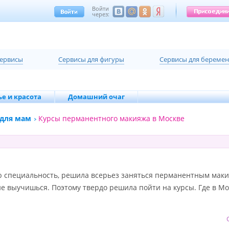
Войти
через:
сервисы
Cервисы для фигуры
Cервисы для береме
е и красота
Домашний очаг
 для мам
Курсы перманентного макияжа в Москве
ю специальность, решила всерьез заняться перманентным маки
не выучишься. Поэтому твердо решила пойти на курсы. Где в Мос