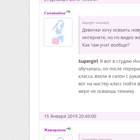
+70
Соловейка
Supergirl
писал(а)
Девочки хочу освоить но
интернете, но по видео же
Как там учат вообще?
Supergirl
, Я вот в студию И
обучалась, но после перер
класса, взяли в салон с ру
вот на мастер-класс пойти 
мере не освоишь технику.
15 Января 2019 20:49:00
+40
Жаворонок
Соловейка
писал(а)