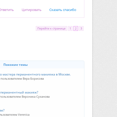
Ответить
Цитировать
Сказать спасибо
Перейти к странице
1
2
3
Похожие темы
о мастера перманентного макияжа в Москве.
4 пользователем Вера Борисова
ь перманентный макияж?
 пользователем Вероника Суханова
ве?
льзователем Verenica