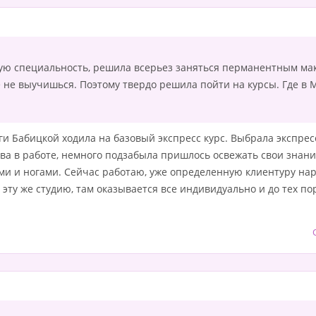
вую специальность, решила всерьез заняться перманентным мак
 не выучишься. Поэтому твердо решила пойти на курсы. Где в М
нги Бабицкой ходила на базовый экспресс курс. Выбрала экспресс
ыва в работе, немного подзабыла пришлось освежать свои знан
ками и ногами. Сейчас работаю, уже определенную клиентуру нар
в эту же студию, там оказывается все индивидуально и до тех по