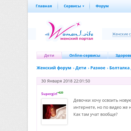
Главная
Сервисы
Форум
Женские 
Дети
Online-сервисы
Здоровь
Женский форум
Дети
Разное
Болталка
30 Января 2018 22:01:50
+620
Supergirl
Девочки хочу освоить нову
интернете, но по видео же 
Как там учат вообще?