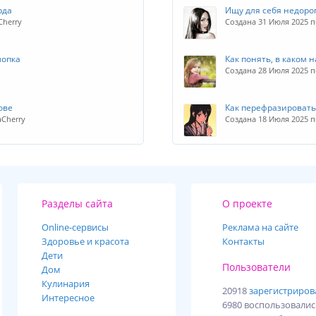
рда
Ищу для себя недор
Cherry
Создана 31 Июля 2025 
лопка
Как понять, в каком 
Создана 28 Июля 2025 п
ове
Как перефразировать
aCherry
Создана 18 Июля 2025 п
Разделы сайта
О проекте
Online-cервисы
Реклама на сайте
Здоровье и красота
Контакты
Дети
Пользователи
Дом
Кулинария
20918
зарегистриро
Интересное
6980 воспользовали