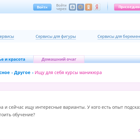
Войти
через:
сервисы
Cервисы для фигуры
Cервисы для береме
е и красота
Домашний очаг
сное
Другое
Ищу для себя курсы маникюра
а и сейчас ищу интересные варианты. У кого есть опыт подск
стоить обучение?