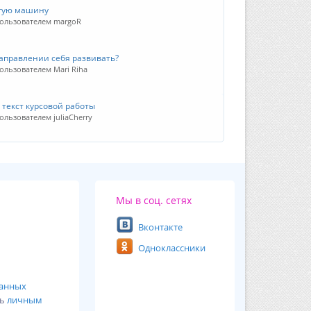
огую машину
пользователем margoR
направлении себя развивать?
ользователем Mari Riha
 текст курсовой работы
ользователем juliaCherry
Мы в соц. сетях
Вконтакте
Одноклассники
ванных
сь
личным