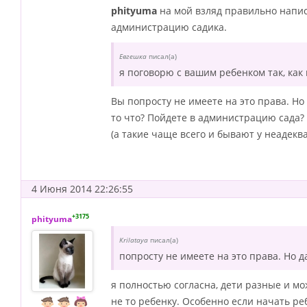
phityuma
на мой взляд правильно напис
администрацию садика.
Евгешка
писал(а)
я поговорю с вашим ребенком так, ка
Вы попросту не имеете на это права. Но 
то что? Пойдете в администрацию сада?
(а такие чаще всего и бывают у неадекв
4 Июня 2014 22:26:55
+3175
phityuma
Krilataya
писал(а)
попросту не имеете на это права. Но д
я полностью согласна, дети разные и мо
не то ребенку. Особенно если начать ре