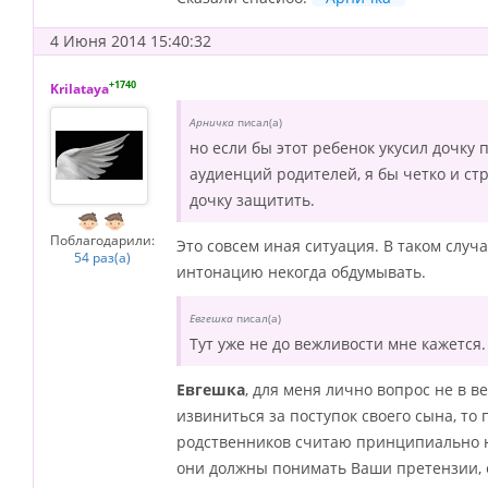
4 Июня 2014 15:40:32
+1740
Krilataya
Арничка
писал(а)
но если бы этот ребенок укусил дочку 
аудиенций родителей, я бы четко и стр
дочку защитить.
Поблагодарили:
Это совсем иная ситуация. В таком случ
54 раз(а)
интонацию некогда обдумывать.
Евгешка
писал(а)
Тут уже не до вежливости мне кажется.
Евгешка
, для меня лично вопрос не в 
извиниться за поступок своего сына, то 
родственников считаю принципиально
они должны понимать Ваши претензии, ес