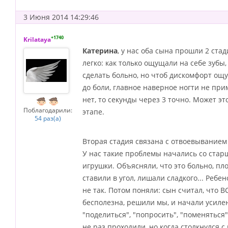
3 Июня 2014 14:29:46
+1740
Krilataya
Катерина
, у нас оба сына прошли 2 ста
легко: как только ощущали на себе зубы,
сделать больно, но чтоб дискомфорт ощут
до боли, главное наверное ногти не при
нет, то секунды через 3 точно. Может э
Поблагодарили:
этапе.
54 раз(а)
Вторая стадия связана с отвоевыванием 
У нас такие проблемы начались со стар
игрушки. Объясняли, что это больно, пло
ставили в угол, лишали сладкого... Ребен
не так. Потом поняли: сын считал, что В
бесполезна, решили мы, и начали усилен
"поделиться", "попросить", "поменяться",
не раз проходили, но когда столкнулся с