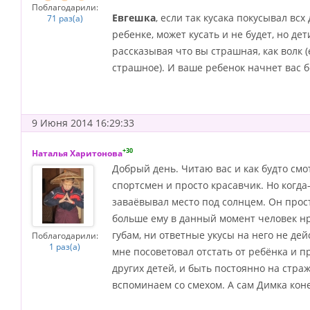
Поблагодарили:
Евгешка
, если так кусака покусывал вс
71 раз(а)
ребенке, может кусать и не будет, но де
рассказывая что вы страшная, как волк (
страшное). И ваше ребенок начнет вас бо
9 Июня 2014 16:29:33
+30
Наталья Харитонова
Добрый день. Читаю вас и как будто см
спортсмен и просто красавчик. Но когда-
заваёвывал место под солнцем. Он прос
больше ему в данный момент человек нр
губам, ни ответные укусы на него не дей
Поблагодарили:
1 раз(а)
мне посоветовал отстать от ребёнка и п
других детей, и быть постоянно на страж
вспоминаем со смехом. А сам Димка коне