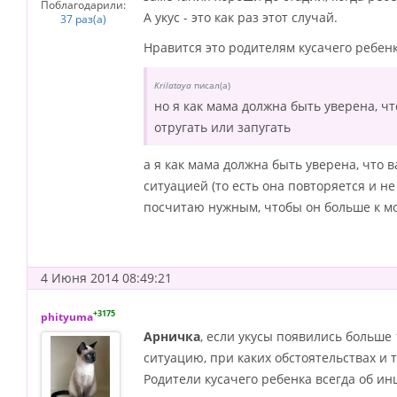
Поблагодарили:
А укус - это как раз этот случай.
37 раз(а)
Нравится это родителям кусачего ребенка
Krilataya
писал(а)
но я как мама должна быть уверена, чт
отругать или запугать
а я как мама должна быть уверена, что 
ситуацией (то есть она повторяется и не
посчитаю нужным, чтобы он больше к мо
4 Июня 2014 08:49:21
+3175
phityuma
Арничка
, если укусы появились больше 
ситуацию, при каких обстоятельствах и т
Родители кусачего ребенка всегда об и