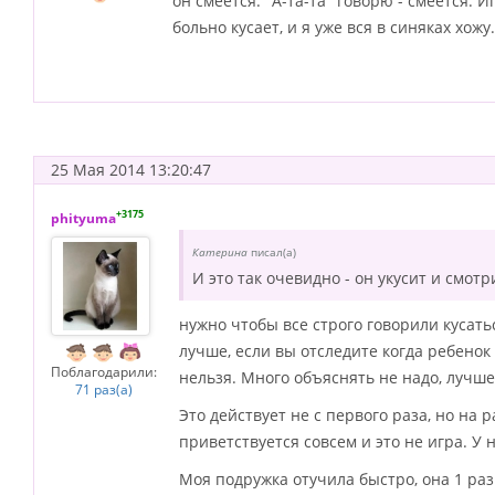
он смеется. "А-та-та" говорю - смеется.
больно кусает, и я уже вся в синяках хож
25 Мая 2014 13:20:47
+3175
phityuma
Катерина
писал(а)
И это так очевидно - он укусит и смотр
нужно чтобы все строго говорили кусать
лучше, если вы отследите когда ребенок 
Поблагодарили:
нельзя. Много объяснять не надо, лучше 
71 раз(а)
Это действует не с первого раза, но на 
приветствуется совсем и это не игра. У н
Моя подружка отучила быстро, она 1 раз 