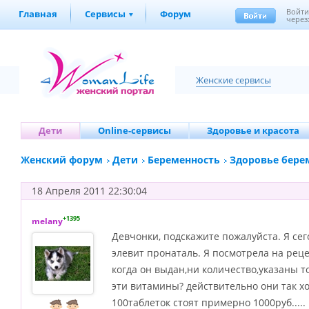
Войт
Главная
Сервисы
Форум
через
Женские сервисы
Дети
Online-сервисы
Здоровье и красота
Женский форум
Дети
Беременность
Здоровье бере
18 Апреля 2011 22:30:04
+1395
melany
Девчонки, подскажите пожалуйста. Я сег
элевит пронаталь. Я посмотрела на реце
когда он выдан,ни количество,указаны 
эти витамины? действительно они так хо
100таблеток стоят примерно 1000руб.....