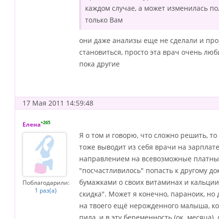
каждом случае, а может изменилась по
только Вам
они даже анализы еще не сделали и про
становиться, просто эта врач очень лю
пока другие
17 Мая 2011 14:59:48
+265
Елена
Я о том и говорю, что сложно решить, т
тоже выводит из себя врачи на зарплат
направлением на всевозможные платные 
"посчастливилось" попасть к другому до
бумажками о своих витаминах и кальции
Поблагодарили:
1 раз(а)
скидка". Может я конечно, параноик, н
на твоего ещё нерожденного малыша, ко
пила, и в эту беременность (ок. месяца),