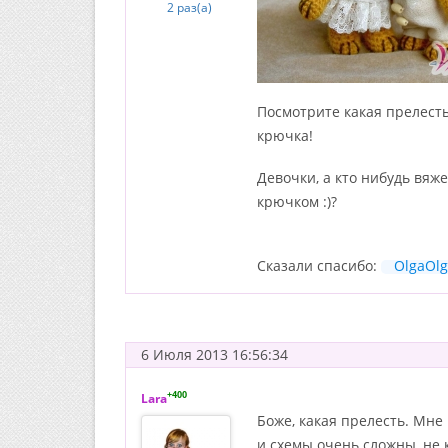
2 раз(а)
Посмотрите какая прелесть
крючка!
Девочки, а кто нибудь вяж
крючком :)?
Сказали спасибо:
OlgaOl
6 Июля 2013 16:56:34
+400
Lara
Боже, какая прелесть. Мне
и схемы очень сложны, не 