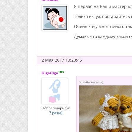
Я первая на Ваши мастер-к
Только вы уж постарайтесь 
Очень хочу много-много так
Думаю, что каждому какой с
2 Мая 2017 13:20:45
+560
OlgaOlga
Sosedka
писал(а)
Поблагодарили:
7 раз(а)