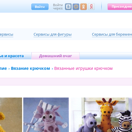
Войти
через:
сервисы
Cервисы для фигуры
Cервисы для береме
е и красота
Домашний очаг
лие
Вязание крючком
Вязанные игрушки крючком