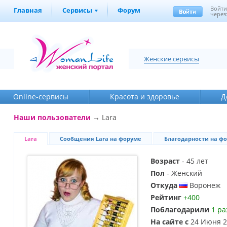
Войт
Главная
Сервисы
Форум
через
Женские сервисы
Online-cервисы
Красота и здоровье
Д
Наши пользователи
→ Lara
Lara
Сообщения Lara на форуме
Благодарности на ф
Возраст
- 45 лет
Пол
- Женский
Откуда
Воронеж
Рейтинг
+400
Поблагодарили
1 ра
На сайте с
24 Июня 2