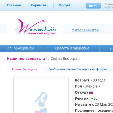
Войт
Главная
Сервисы
Форум
через
Женские сервисы
Online-cервисы
Красота и здоровье
Д
Наши пользователи
→ София Высоцкая
София Высоцкая
Сообщения София Высоцкая на форуме
Возраст
- 33 года
Пол
- Женский
Откуда
Рейтинг
+30
На сайте с
23 Мая 20
Последнее посещен