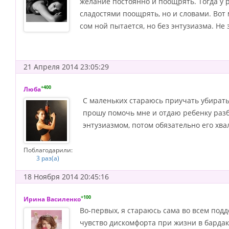
желание постоянно и поощрять. Тогда у ре
сладостями поощрять, но и словами. Вот м
сом ной пытается, но без энтузиазма. Не 
21 Апреля 2014 23:05:29
+400
Люба
С маленьких стараюсь приучать убирать
прошу помочь мне и отдаю ребенку разб
энтузиазмом, потом обязательно его хва
Поблагодарили:
3 раз(а)
18 Ноября 2014 20:45:16
+100
Ирина Василенко
Во-первых, я стараюсь сама во всем под
чувство дискомфорта при жизни в бардак