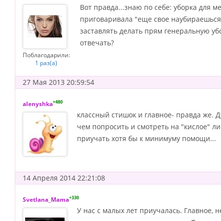
Вот правда...знаю по себе: уборка для м
приговаривала "еще свое наубираешься" :
заставлять делать прям генеральную уб
отвечать?
Поблагодарили:
1 раз(а)
27 Мая 2013 20:59:54
+480
alenyshka
классный стишок и главное- правда же. 
чем попросить и смотреть на "кислое" ли
приучать хотя бы к минимуму помощи...
14 Апреля 2014 22:21:08
+330
Svetlana_Mama
У нас с малых лет приучалась. Главное, 