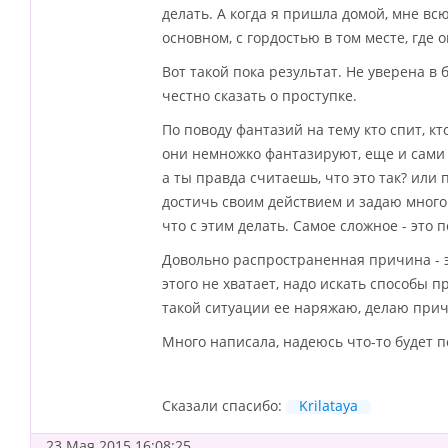
делать. А когда я пришла домой, мне вс
основном, с гордостью в том месте, где о
Вот такой пока результат. Не уверена в 
честно сказать о проступке.
По поводу фантазий на тему кто спит, кт
они немножко фантазируют, еще и сами в
а ты правда считаешь, что это так? или 
достичь своим действием и задаю много 
что с этим делать. Самое сложное - это п
Довольно распространенная причина - э
этого не хватает, надо искать способы 
такой ситуации ее наряжаю, делаю приче
Много написала, надеюсь что-то будет по
Сказали спасибо:
Krilataya
23 Мая 2015 16:08:25