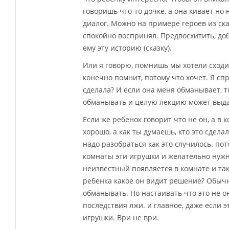
говоришь что-то дочке, а она кивает но 
диалог. Можно на примере героев из ск
спокойно воспринял. Предвосхитить, доб
ему эту историю (сказку).
Или я говорю, помнишь мы хотели сходить
конечно помнит, потому что хочет. Я сп
сделала? И если она меня обманывает, то
обманывать и целую лекцию может выдать
Если же ребенок говорит что не он, а в 
хорошо, а как ты думаешь, кто это сделал
надо разобраться как это случилось. п
комнаты эти игрушки и желательно нужные
неизвестный появляется в комнате и так
ребенка какое он видит решение? Обычн
обманывать. Но настаивать что это не о
последствия лжи. и главное, даже если э
игрушки. Ври не ври.