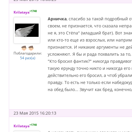
+1740
Krilataya
Арничка
, спасибо за такой подробный о
своем, не признается, что сказала непра
не я, это Стёпа" (младший брат). Вот зн
или кто-то еще из взрослых, или наприме
признается. И никакие аргументы не дей
Поблагодарили:
усложняют. Я бы и рада похвалить за то,
54 раз(а)
"Кто бросил фантик?" никогда правдивог
такую ерунду точно никто и никогда его 
действительно его бросил, а чтоб убрал
правду. То есть не только если набедокур
на обед было... Звучит как бред, конечно
23 Мая 2015 16:20:13
+1740
Krilataya