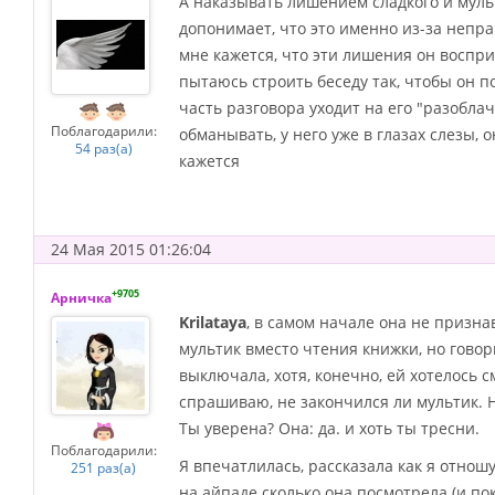
А наказывать лишением сладкого и муль
допонимает, что это именно из-за непра
мне кажется, что эти лишения он воспри
пытаюсь строить беседу так, чтобы он по
часть разговора уходит на его "разоблач
Поблагодарили:
обманывать, у него уже в глазах слезы,
54 раз(а)
кажется
24 Мая 2015 01:26:04
+9705
Арничка
Krilataya
, в самом начале она не призна
мультик вместо чтения книжки, но говор
выключала, хотя, конечно, ей хотелось см
спрашиваю, не закончился ли мультик. Н
Ты уверена? Она: да. и хоть ты тресни.
Поблагодарили:
Я впечатлилась, рассказала как я отношу
251 раз(а)
на айпаде сколько она посмотрела (и по