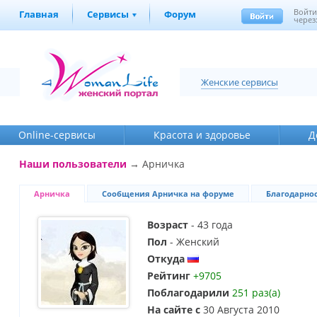
Войт
Главная
Сервисы
Форум
через
Женские сервисы
Online-cервисы
Красота и здоровье
Д
Наши пользователи
→ Арничка
Арничка
Сообщения Арничка на форуме
Благодарно
Возраст
- 43 года
Пол
- Женский
Откуда
Рейтинг
+9705
Поблагодарили
251 раз(а)
На сайте с
30 Августа 2010