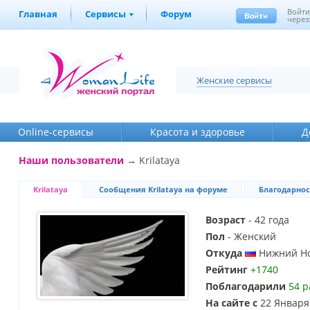
Войт
Главная
Сервисы
Форум
через
Женские сервисы
Online-cервисы
Красота и здоровье
Д
Наши пользователи
→ Krilataya
Krilataya
Сообщения Krilataya на форуме
Благодарнос
Возраст
- 42 года
Пол
- Женский
Откуда
Нижний Но
Рейтинг
+1740
Поблагодарили
54 р
На сайте с
22 Января