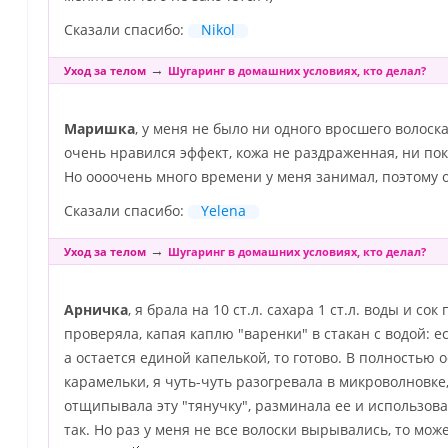
Сказали спасибо:
Nikol
→
Уход за телом
Шугаринг в домашних условиях, кто делал?
Маришка
, у меня не было ни одного вросшего волос
очень нравился эффект, кожа не раздраженная, ни по
Но оооочень много времени у меня занимал, поэтому 
Сказали спасибо:
Yelena
→
Уход за телом
Шугаринг в домашних условиях, кто делал?
Арничка
, я брала на 10 ст.л. сахара 1 ст.л. воды и с
проверяла, капая каплю "варенки" в стакан с водой: ес
а остается единой капелькой, то готово. В полностью
карамельки, я чуть-чуть разогревала в микроволновке
отщипывала эту "тянучку", разминала ее и использова
так. Но раз у меня не все волоски вырывались, то мож