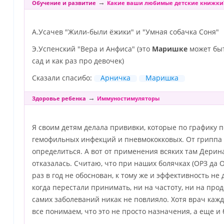
→
Обучение и развитие
Какие ваши любимые детские книжки
А.Усачев "Жили-были ёжики" и "Умная собачка Соня"
Э.Успенский "Вера и Анфиса" (это
Маришке
может быт
сад и как раз про девочек)
Сказали спасибо:
Арничка
Маришка
→
Здоровье ребенка
Иммуностимуляторы
Я своим детям делала прививки, которые по графику 
гемофильных инфекций и пневмококковых. От гриппа н
определиться. А вот от применения всяких там Дерин
отказалась. Считаю, что при наших болячках (ОРЗ да 
раз в год не обоснован, к тому же и эффективность не д
когда перестали принимать, ни на частоту, ни на прод
самих заболеваний никак не повлияло. Хотя врач каж
все понимаем, что это не просто назначения, а еще и