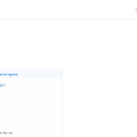
категории
ВГ?
я Жу-жу