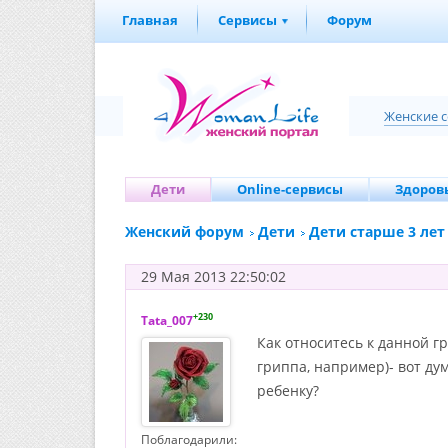
Главная
Сервисы
Форум
Женские 
Дети
Online-сервисы
Здоровь
Женский форум
Дети
Дети старше 3 лет
29 Мая 2013 22:50:02
+230
Tata_007
Как относитесь к данной г
гриппа, например)- вот ду
ребенку?
Поблагодарили: