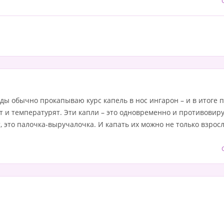
ы обычно прокапываю курс капель в нос ингарон – и в итоге по
т и температурят.
Эти капли – это одновременно и противовир
, это палочка-выручалочка. И капать их можно не только взросл