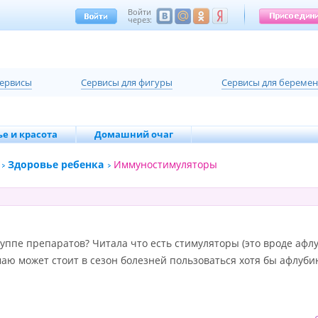
Войти
через:
сервисы
Cервисы для фигуры
Cервисы для береме
е и красота
Домашний очаг
Здоровье ребенка
Иммуностимуляторы
руппе препаратов? Читала что есть стимуляторы (это вроде афлу
маю может стоит в сезон болезней пользоваться хотя бы афлуб