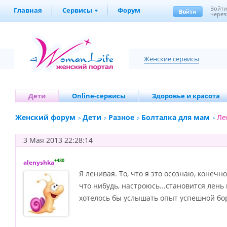
Войт
Главная
Сервисы
Форум
через
Женские сервисы
Дети
Online-сервисы
Здоровье и красота
Женский форум
Дети
Разное
Болталка для мам
Ле
3 Мая 2013 22:28:14
+480
alenyshka
Я ленивая. То, что я это осознаю, конеч
что нибудь, настроюсь...становится лень 
хотелось бы услышать опыт успешной бо