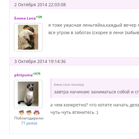
2 Октября 2014 22:03:08
+120
Елена Lena
я тоже ужасная леньтяйка,каждый вечер го
все утром в заботах (скорее в лени )забы
3 Октября 2014 19:14:36
+3175
phityuma
Елена Lena
писал(а)
завтра начинаю заниматься собой и с
а чем конкретно? что хотите начать дел
чуть-чуть втянитесь :)
Поблагодарили:
71 раз(а)