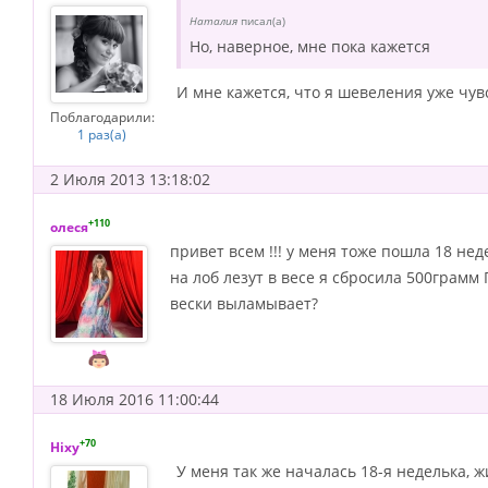
Наталия
писал(а)
Но, наверное, мне пока кажется
И мне кажется, что я шевеления уже чувс
Поблагодарили:
1 раз(а)
2 Июля 2013 13:18:02
+110
олеся
привет всем !!! у меня тоже пошла 18 н
на лоб лезут в весе я сбросила 500грамм
вески выламывает?
18 Июля 2016 11:00:44
+70
Hixy
У меня так же началась 18-я неделька, ж