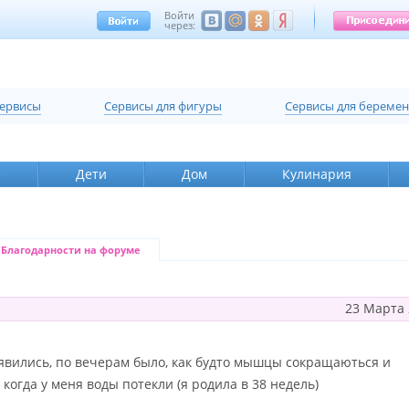
Войти
через:
сервисы
Cервисы для фигуры
Cервисы для береме
е
Дети
Дом
Кулинария
Благодарности на форуме
23 Марта 
оявились, по вечерам было, как будто мышцы сокращаються и
 когда у меня воды потекли (я родила в 38 недель)