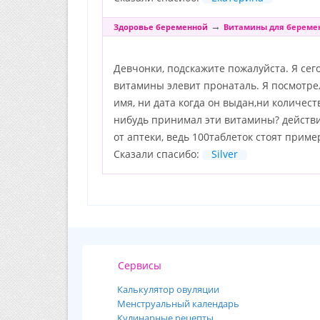
→
Здоровье беременной
Витамины для береме
Девчонки, подскажите пожалуйста. Я сег
витамины элевит пронаталь. Я посмотрел
имя, ни дата когда он выдан,ни количес
нибудь принимал эти витамины? действи
от аптеки, ведь 100таблеток стоят пример
Сказали спасибо:
Silver
Сервисы
Калькулятор овуляции
Менструальный календарь
Кулинарные рецепты