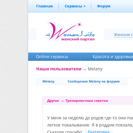
Главная
Сервисы
Форум
Женские 
Online-cервисы
Красота и здоровь
Наши пользователи
→ Melany
Melany
Сообщения Melany на форуме
→
Другое
Тренировочные схватки
У меня за неделю до родов где-то они п
легкое покалывание. Я в роддом поехала,
Сказали спасибо:
Екатерина