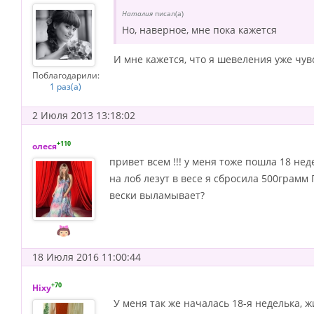
Наталия
писал(а)
Но, наверное, мне пока кажется
И мне кажется, что я шевеления уже чувс
Поблагодарили:
1 раз(а)
2 Июля 2013 13:18:02
+110
олеся
привет всем !!! у меня тоже пошла 18 н
на лоб лезут в весе я сбросила 500грамм
вески выламывает?
18 Июля 2016 11:00:44
+70
Hixy
У меня так же началась 18-я неделька, ж