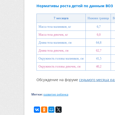
Нормативы роста детей по данным ВОЗ
7 месяцев
Нижняя граница
В
Масса тела мальчиков, кг
6,7
Масса тела девочек, кг
6,0
Длина тела мальчиков, см
64,8
Длина тела девочек, см
62,7
Окружность головы мальчиков, см
41,5
Окружность головы девочек, см
40,2
Обсуждение на форуме
седьмого месяца ра
Метки:
развитие ребенка