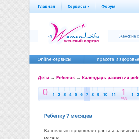
Главная
Сервисы
Форум
Женские 
Online-cервисы
Красота и здоровь
Дети
→
Ребенок
→
Календарь развития реб
0
1
1
2
3
4
5
6
7
8
9
10
11
1
2
год
Ребенку 7 месяцев
Ваш малыш продолжает расти и развивается
месяца.