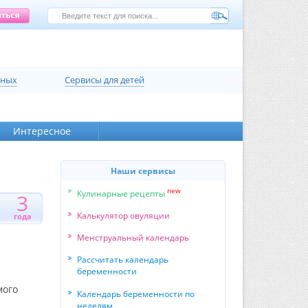
нных
Сервисы для детей
Интересное
Наши сервисы
new
Кулинарные рецепты
3
1
Калькулятор овуляции
года
Менструальный календарь
Рассчитать календарь
беременности
мого
Календарь беременности по
неделям