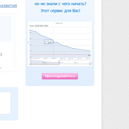
развития
м)
ю
.