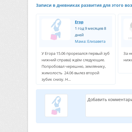
Записи в дневниках развития для этого во
Егор
1 год 9 месяцев 8
дней
Мама: Елизавета
У Егора 15.06 прорезался первый зуб
За н
нижний справа) ждём следующие.
ниж
Попробовал черешню, землянику,
жимолость 24.06 вылез второй
зубик снизу. Н...
Добавить комментар