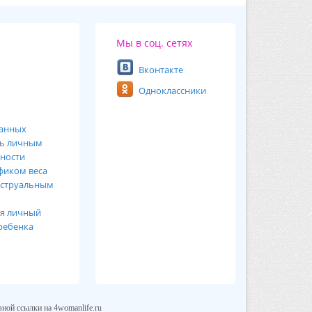
Мы в соц. сетях
Вконтакте
Одноклассники
ванных
сь
личным
ности
фиком веса
струальным
ся
личный
ребенка
ной ссылки на 4womanlife.ru