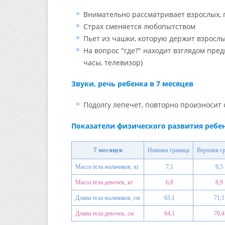
Внимательно рассматривает взрослых, 
Страх сменяется любопытством
Пьет из чашки, которую держит взросл
На вопрос "где?" находит взглядом пре
часы, телевизор)
Звуки, речь ребенка в 7 месяцев
Подолгу лепечет, повторно произносит о
Показатели физического развития ребен
7 месяцев
Нижняя граница
Верхняя г
Масса тела мальчиков, кг
7,1
9,5
Масса тела девочек, кг
6,8
8,9
Длина тела мальчиков, см
65,1
71,1
Длина тела девочек, см
64,1
70,4