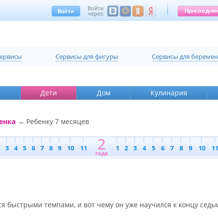
Войти
через:
сервисы
Cервисы для фигуры
Cервисы для береме
е
Дети
Дом
Кулинария
енка
→ Ребенку 7 месяцев
2
3
4
5
6
7
8
9
10
11
1
2
3
4
5
6
7
8
9
10
1
года
 быстрыми темпами, и вот чему он уже научился к концу седь