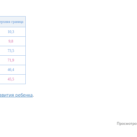
ерхняя граница
10,3
9,8
73,5
71,9
46,4
45,5
звития ребенка
.
Просмотро